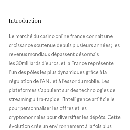
Introduction
Le marché du casino online france connaît une
croissance soutenue depuis plusieurs années ; les
revenus mondiaux dépassent désormais
les 30 milliards d’euros, et la France représente
l’un des pôles les plus dynamiques grâce à la
régulation de l’ANJ et à l’essor du mobile. Les
plateformes s’appuient sur des technologies de
streaming ultra‑rapide, l’intelligence artificielle
pour personnaliser les offres et les
cryptomonnaies pour diversifier les dépôts. Cette
évolution crée un environnement à la fois plus