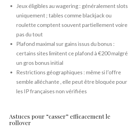
Jeux éligibles au wagering : généralement slots
uniquement ; tables comme blackjack ou
roulette comptent souvent partiellement voire
pas du tout
Plafond maximal sur gains issus du bonus :
certains sites limitent ce plafond à €200 malgré
un gros bonus initial
Restrictions géographiques : même si l’offre
semble alléchante , elle peut être bloquée pour
les IP françaises non vérifiées
Astuces pour “casser” efficacement le
rollover