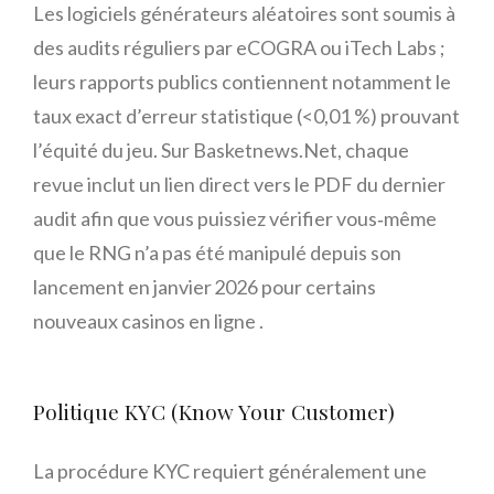
Les logiciels générateurs aléatoires sont soumis à
des audits réguliers par eCOGRA ou iTech Labs ;
leurs rapports publics contiennent notamment le
taux exact d’erreur statistique (<0,01 %) prouvant
l’équité du jeu. Sur Basketnews.Net, chaque
revue inclut un lien direct vers le PDF du dernier
audit afin que vous puissiez vérifier vous‑même
que le RNG n’a pas été manipulé depuis son
lancement en janvier 2026 pour certains
nouveaux casinos en ligne .
Politique KYC (Know Your Customer)
La procédure KYC requiert généralement une