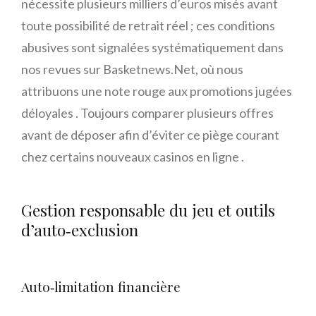
nécessite plusieurs milliers d’euros misés avant
toute possibilité de retrait réel ; ces conditions
abusives sont signalées systématiquement dans
nos revues sur Basketnews.Net, où nous
attribuons une note rouge aux promotions jugées
déloyales . Toujours comparer plusieurs offres
avant de déposer afin d’éviter ce piège courant
chez certains nouveaux casinos en ligne .
Gestion responsable du jeu et outils
d’auto‑exclusion
Auto‑limitation financière