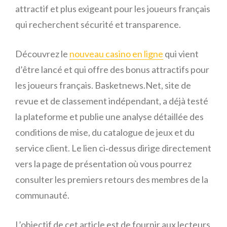
attractif et plus exigeant pour les joueurs français
qui recherchent sécurité et transparence.
Découvrez le
nouveau casino en ligne
qui vient
d’être lancé et qui offre des bonus attractifs pour
les joueurs français. Basketnews.Net, site de
revue et de classement indépendant, a déjà testé
la plateforme et publie une analyse détaillée des
conditions de mise, du catalogue de jeux et du
service client. Le lien ci‑dessus dirige directement
vers la page de présentation où vous pourrez
consulter les premiers retours des membres de la
communauté.
L’objectif de cet article est de fournir aux lecteurs