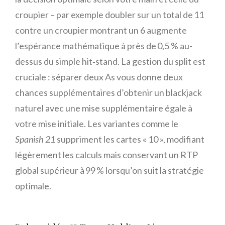
croupier – par exemple doubler sur un total de 11
contre un croupier montrant un 6 augmente
l’espérance mathématique à près de 0,5 % au-
dessus du simple hit‑stand. La gestion du split est
cruciale : séparer deux As vous donne deux
chances supplémentaires d’obtenir un blackjack
naturel avec une mise supplémentaire égale à
votre mise initiale. Les variantes comme le
Spanish 21
suppriment les cartes « 10 », modifiant
légèrement les calculs mais conservant un RTP
global supérieur à 99 % lorsqu’on suit la stratégie
optimale.