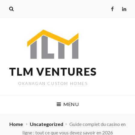
Facebook
Linked
TLM VENTURES
OKANAGAN CUSTOM HOMES
MENU
Home
Uncategorized
Guide complet du casino en
ligne : tout ce que vous devez savoir en 2026