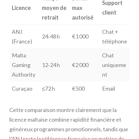
Support
Licence
moyen de
max
client
retrait
autorisé
ANJ
Chat +
24‑48 h
€1 000
(France)
téléphone
Malta
Chat
Gaming
12‑24 h
€2 000
uniqueme
Authority
nt
Curaçao
≤72 h
€500
Email
Cette comparaison montre clairement que la
licence maltaise combine rapidité financière et
généreux programmes promotionnels, tandis que
l’ANJ reste la référence française en matière de