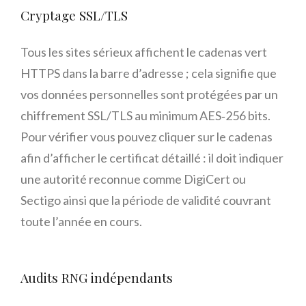
Cryptage SSL/TLS
Tous les sites sérieux affichent le cadenas vert
HTTPS dans la barre d’adresse ; cela signifie que
vos données personnelles sont protégées par un
chiffrement SSL/TLS au minimum AES‑256 bits.
Pour vérifier vous pouvez cliquer sur le cadenas
afin d’afficher le certificat détaillé : il doit indiquer
une autorité reconnue comme DigiCert ou
Sectigo ainsi que la période de validité couvrant
toute l’année en cours.
Audits RNG indépendants