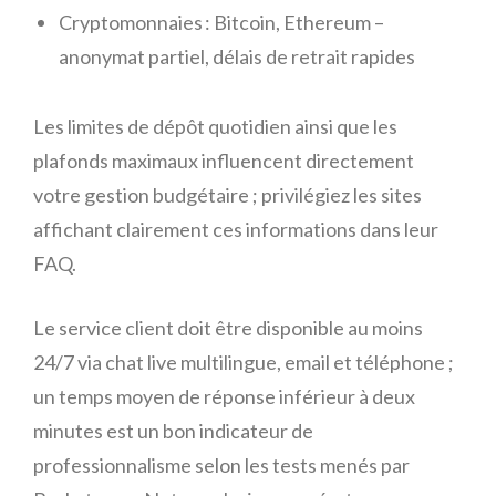
Cryptomonnaies : Bitcoin, Ethereum –
anonymat partiel, délais de retrait rapides
Les limites de dépôt quotidien ainsi que les
plafonds maximaux influencent directement
votre gestion budgétaire ; privilégiez les sites
affichant clairement ces informations dans leur
FAQ.
Le service client doit être disponible au moins
24/7 via chat live multilingue, email et téléphone ;
un temps moyen de réponse inférieur à deux
minutes est un bon indicateur de
professionnalisme selon les tests menés par