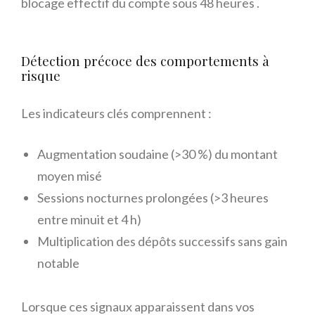
blocage effectif du compte sous 48 heures .
Détection précoce des comportements à
risque
Les indicateurs clés comprennent :
Augmentation soudaine (>30 %) du montant
moyen misé
Sessions nocturnes prolongées (>3 heures
entre minuit et 4 h)
Multiplication des dépôts successifs sans gain
notable
Lorsque ces signaux apparaissent dans vos