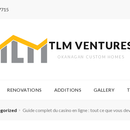
7715
TLM VENTURE
OKANAGAN CUSTOM HOMES
RENOVATIONS
ADDITIONS
GALLERY
T
gorized
Guide complet du casino en ligne : tout ce que vous de