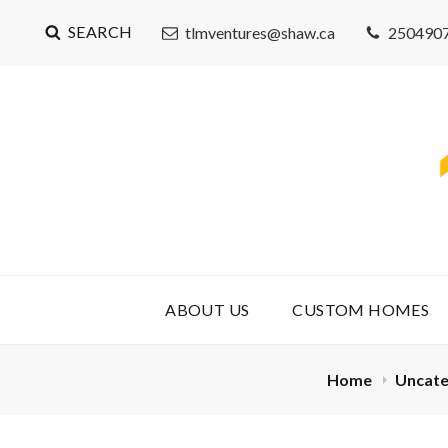
SEARCH
tlmventures@shaw.ca
250490
ABOUT US
CUSTOM HOMES
Home
Uncate