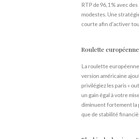
RTP de 96,1 % avec des r
modestes. Une stratégie
courte afin d’activer tou
Roulette européenne
La roulette européenne p
version américaine ajout
privilégiez les paris « 
un gain égal à votre mis
diminuent fortement la p
que de stabilité financiè