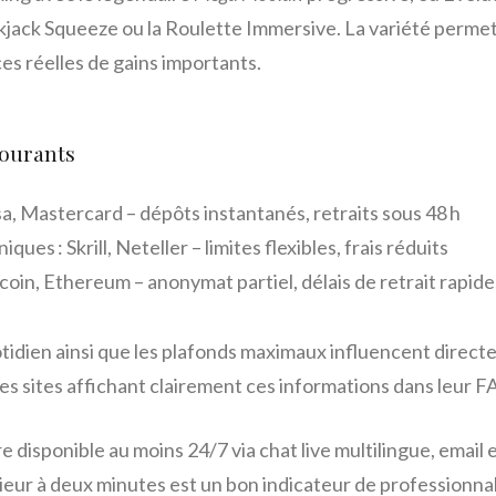
ckjack Squeeze ou la Roulette Immersive. La variété permet
es réelles de gains importants.
ourants
sa, Mastercard – dépôts instantanés, retraits sous 48 h
ques : Skrill, Neteller – limites flexibles, frais réduits
oin, Ethereum – anonymat partiel, délais de retrait rapide
otidien ainsi que les plafonds maximaux influencent direc
 les sites affichant clairement ces informations dans leur F
re disponible au moins 24/7 via chat live multilingue, email
eur à deux minutes est un bon indicateur de professionnal