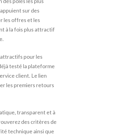
 des pôles les plus
’appuient sur des
 les offres et les
à la fois plus attractif
e.
attractifs pour les
éjà testé la plateforme
rvice client. Le lien
er les premiers retours
atique, transparent et à
trouverez des critères de
rité technique ainsi que