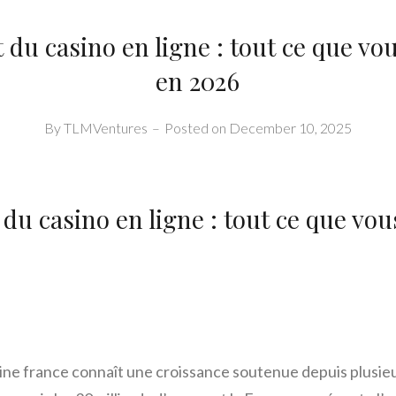
du casino en ligne : tout ce que vo
en 2026
By
TLMVentures
–
Posted on
December 10, 2025
du casino en ligne : tout ce que vou
ine france connaît une croissance soutenue depuis plusieu