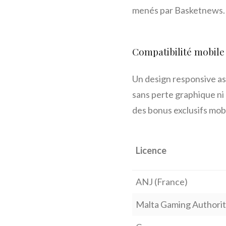
menés par Basketnews.N
Compatibilité mobile
Un design responsive as
sans perte graphique ni
des bonus exclusifs mobi
Licence
ANJ (France)
Malta Gaming Authori