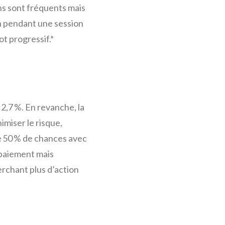
ins sont fréquents mais
n pendant une session
ot progressif.*
2,7 %. En revanche, la
imiser le risque,
de 50 % de chances avec
e paiement mais
erchant plus d’action