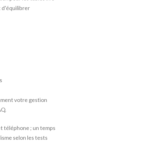
 d’équilibrer
s
tement votre gestion
AQ.
 et téléphone ; un temps
isme selon les tests