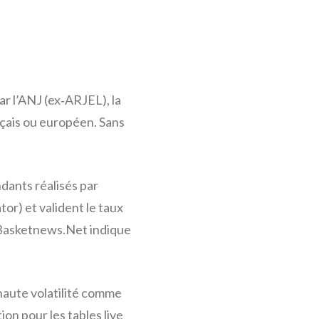
ar l’ANJ (ex‑ARJEL), la
nçais ou européen. Sans
ndants réalisés par
) et valident le taux
 Basketnews.Net indique
 haute volatilité comme
on pour les tables live