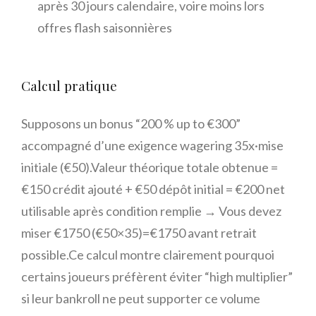
après 30 jours calendaire, voire moins lors
offres flash saisonnières
Calcul pratique
Supposons un bonus “200 % up to €300”
accompagné d’une exigence wagering 35x·mise
initiale (€50).Valeur théorique totale obtenue =
€150 crédit ajouté + €50 dépôt initial = €200 net
utilisable après condition remplie → Vous devez
miser €1750 (€50×35)=€1750 avant retrait
possible.Ce calcul montre clairement pourquoi
certains joueurs préfèrent éviter “high multiplier”
si leur bankroll ne peut supporter ce volume