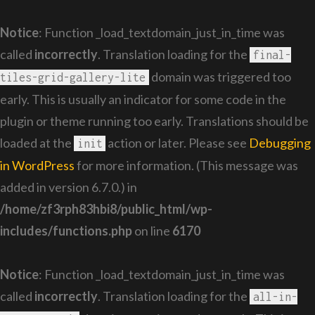
Notice
: Function _load_textdomain_just_in_time was
called
incorrectly
. Translation loading for the
final-
domain was triggered too
tiles-grid-gallery-lite
early. This is usually an indicator for some code in the
plugin or theme running too early. Translations should be
loaded at the
action or later. Please see
Debugging
init
in WordPress
for more information. (This message was
added in version 6.7.0.) in
/home/zf3rph83hbi8/public_html/wp-
includes/functions.php
on line
6170
Notice
: Function _load_textdomain_just_in_time was
called
incorrectly
. Translation loading for the
all-in-