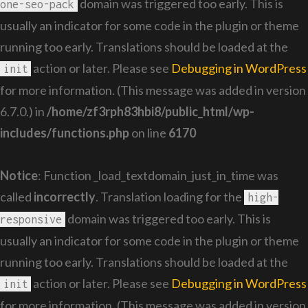
domain was triggered too early. This is
one-seo-pack
usually an indicator for some code in the plugin or theme
running too early. Translations should be loaded at the
action or later. Please see
Debugging in WordPress
init
for more information. (This message was added in version
6.7.0.) in
/home/zf3rph83hbi8/public_html/wp-
includes/functions.php
on line
6170
Notice
: Function _load_textdomain_just_in_time was
called
incorrectly
. Translation loading for the
high-
domain was triggered too early. This is
responsive
usually an indicator for some code in the plugin or theme
running too early. Translations should be loaded at the
action or later. Please see
Debugging in WordPress
init
for more information. (This message was added in version