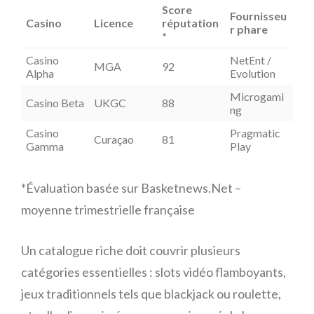
Score
Fournisseu
Casino
Licence
réputation
r phare
*
Casino
NetEnt /
MGA
92
Alpha
Evolution
Microgami
Casino Beta
UKGC
88
ng
Casino
Pragmatic
Curaçao
81
Gamma
Play
*Évaluation basée sur Basketnews.Net –
moyenne trimestrielle française
Un catalogue riche doit couvrir plusieurs
catégories essentielles : slots vidéo flamboyants,
jeux traditionnels tels que blackjack ou roulette,