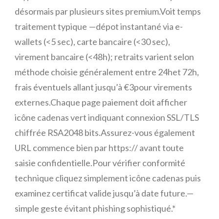
désormais par plusieurs sites premium.Voit temps
traitement typique —dépot instantané via e-
wallets (<5 sec), carte bancaire (<30 sec),
virement bancaire (<48h); retraits varient selon
méthode choisie généralement entre 24het 72h,
frais éventuels allant jusqu’à ‎€3‏‎pour virements
externes.Chaque page paiement doit afficher
icône cadenas vert indiquant connexion SSL/TLS
chiffrée RSA2048 bits.Assurez-vous également
URL commence bien par https:// avant toute
saisie confidentielle.Pour vérifier conformité
technique cliquez simplement icône cadenas puis
examinez certificat valide jusqu’à date future.—
simple geste évitant phishing sophistiqué.*