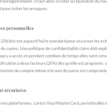
enregistrement ; il faut alors scruter la réputation du four
our éviter les arnaques.
ées personnelles
256 bits est aujourd’hui le standard pour sécuriser les éc
 du casino. Une politique de confidentialité claire doit ex
qui y a accès et pendant combien de temps elles sont cons
tification à deux facteurs (2FA) dès qu’elle est proposée 
utorisée du compte même si le mot de passe est compromis
t sécurisées
on les plateformes : cartes Visa/MasterCard, portefeuille