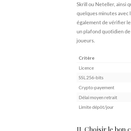
Skrill ou Neteller, ainsi
quelques minutes avec le
également de vérifier le
un plafond quotidien de 
joueurs.
Critère
Licence
SSL 256‑bits
Crypto‑payement
Délai moyen retrait
Limite dépôt/jour
II. Choisir le bon 