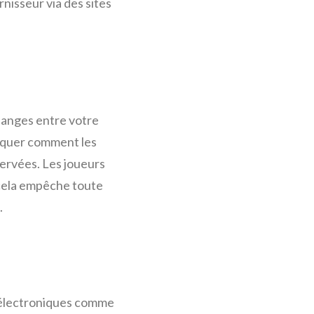
nisseur via des sites
hanges entre votre
pliquer comment les
ervées. Les joueurs
; cela empêche toute
.
s électroniques comme