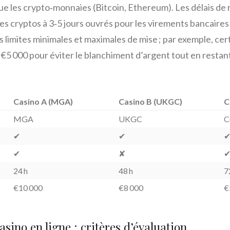
 que les crypto‑monnaies (Bitcoin, Ethereum). Les délais de 
s cryptos à 3‑5 jours ouvrés pour les virements bancaires 
s limites minimales et maximales de mise ; par exemple, ce
€5 000 pour éviter le blanchiment d’argent tout en restant
Casino A (MGA)
Casino B (UKGC)
C
MGA
UKGC
C
✔︎
✔︎
✔
✔︎
✘
✔
24 h
48 h
7
€10 000
€8 000
€
casino en ligne : critères d’évaluation