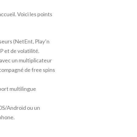
cueil. Voici les points
sseurs (NetEnt, Play’n
 et de volatilité.
0 avec un multiplicateur
ccompagné de free spins
port multilingue
iOS/Android ou un
tphone.