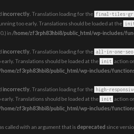
ed
incorrectly
. Translation loading for the
final-tiles-gr
running too early. Translations should be loaded at the
ini
0.) in
/home/zf3rph83hbi8/public_html/wp-includes/fun
ed
incorrectly
. Translation loading for the
all-in-one-seo
 early. Translations should be loaded at the
action or
init
/home/zf3rph83hbi8/public_html/wp-includes/function
ed
incorrectly
. Translation loading for the
high-responsiv
 early. Translations should be loaded at the
action or
init
/home/zf3rph83hbi8/public_html/wp-includes/function
 called with an argument that is
deprecated
since versio