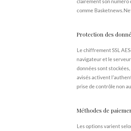
clairement son numéro d’
comme Basketnews.Net p
Protection des donn
Le chiffrement SSL AES‑
navigateur et le serveur
données sont stockées, 
avisés activent l’authen
prise de contrôle non a
Méthodes de paiemen
Les options varient sel