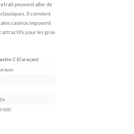
retrait peuvent aller de
classiques. Il convient
rtains casinos imposent
 attractifs pour les gros
asino C (Curaçao)
uraçao
︎
︎
2 h
5 000