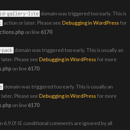
domain was triggered too early. This is
id-gallery-lite
action or later. Please see
Debugging in WordPress
for
t
ctions.php
on line
6170
domain was triggered too early. This is usually an
-pack
 later. Please see
Debugging in WordPress
for more
s.php
on line
6170
domain was triggered too early. This is usually an
e
 later. Please see
Debugging in WordPress
for more
s.php
on line
6170
n 6.9.0! IE conditional comments are ignored by all