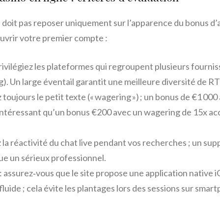
e doit pas reposer uniquement sur l’apparence du bonus d’ac
ouvrir votre premier compte :
rivilégiez les plateformes qui regroupent plusieurs fourni
. Un large éventail garantit une meilleure diversité de RTP
z toujours le petit texte (« wagering ») ; un bonus de €1 00
intéressant qu’un bonus €200 avec un wagering de 15x a
z la réactivité du chat live pendant vos recherches ; un sup
ue un sérieux professionnel.
: assurez‑vous que le site propose une application native 
uide ; cela évite les plantages lors des sessions sur smar