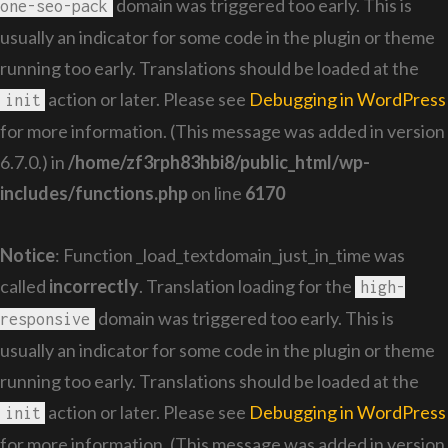
domain was triggered too early. This is
one-seo-pack
usually an indicator for some code in the plugin or theme
running too early. Translations should be loaded at the
action or later. Please see
Debugging in WordPress
init
for more information. (This message was added in version
6.7.0.) in
/home/zf3rph83hbi8/public_html/wp-
includes/functions.php
on line
6170
Notice
: Function _load_textdomain_just_in_time was
called
incorrectly
. Translation loading for the
high-
domain was triggered too early. This is
responsive
usually an indicator for some code in the plugin or theme
running too early. Translations should be loaded at the
action or later. Please see
Debugging in WordPress
init
for more information. (This message was added in version