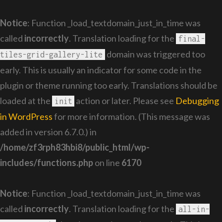
Notice
: Function _load_textdomain_just_in_time was
called
incorrectly
. Translation loading for the
final-
domain was triggered too
tiles-grid-gallery-lite
early. This is usually an indicator for some code in the
plugin or theme running too early. Translations should be
loaded at the
action or later. Please see
Debugging
init
in WordPress
for more information. (This message was
added in version 6.7.0.) in
/home/zf3rph83hbi8/public_html/wp-
includes/functions.php
on line
6170
Notice
: Function _load_textdomain_just_in_time was
called
incorrectly
. Translation loading for the
all-in-