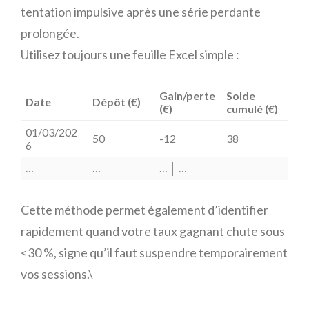
tentation impulsive après une série perdante
prolongée.
Utilisez toujours une feuille Excel simple :
Gain/perte
Solde
Date
Dépôt (€)
(€)
cumulé (€)
01/03/202
50
-12
38
6
…
…
… │ …
Cette méthode permet également d’identifier
rapidement quand votre taux gagnant chute sous
<30 %, signe qu’il faut suspendre temporairement
vos sessions.\