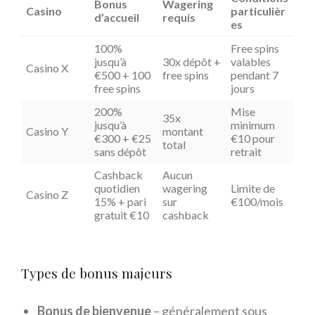
Bonus
Wagering
Casino
particulièr
d’accueil
requis
es
100%
Free spins
jusqu’à
30x dépôt +
valables
Casino X
€500 + 100
free spins
pendant 7
free spins
jours
200%
Mise
35x
jusqu’à
minimum
Casino Y
montant
€300 + €25
€10 pour
total
sans dépôt
retrait
Cashback
Aucun
quotidien
wagering
Limite de
Casino Z
15% + pari
sur
€100/mois
gratuit €10
cashback
Types de bonus majeurs
Bonus de bienvenue
– généralement sous