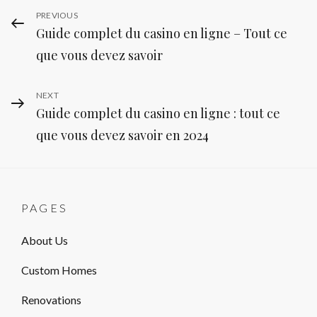
Post
Previous
PREVIOUS
Guide complet du casino en ligne – Tout ce
Post
navigation
que vous devez savoir
Next
NEXT
Guide complet du casino en ligne : tout ce
Post
que vous devez savoir en 2024
PAGES
About Us
Custom Homes
Renovations