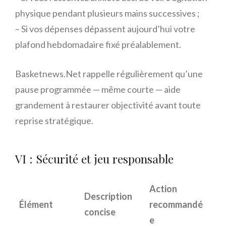
physique pendant plusieurs mains successives ;
– Si vos dépenses dépassent aujourd’hui votre
plafond hebdomadaire fixé préalablement.
Basketnews.Net rappelle régulièrement qu’une
pause programmée — même courte — aide
grandement à restaurer objectivité avant toute
reprise stratégique.
VI : Sécurité et jeu responsable
Action
Description
Élément
recommandé
concise
e