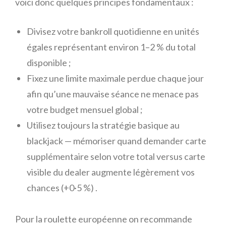
voici donc quelques principes fondamentaux :
Divisez votre bankroll quotidienne en unités
égales représentant environ 1–2 % du total
disponible ;
Fixez une limite maximale perdue chaque jour
afin qu’une mauvaise séance ne menace pas
votre budget mensuel global ;
Utilisez toujours la stratégie basique au
blackjack — mémoriser quand demander carte
supplémentaire selon votre total versus carte
visible du dealer augmente légèrement vos
chances (+0·5 %) .
Pour la roulette européenne on recommande