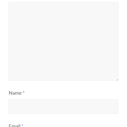
Name
*
Email
*