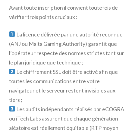
Avant toute inscription il convient toutefois de
vérifier trois points cruciaux :
La licence délivrée par une autorité reconnue
(ANJ ou Malta Gaming Authority) garantit que
l’opérateur respecte des normes strictes tant sur
le plan juridique que technique ;
Le chiffrement SSL doit être activé afin que
toutes les communications entre votre
navigateur et le serveur restent invisibles aux
tiers ;
Les audits indépendants réalisés par eCOGRA
ou iTech Labs assurent que chaque génération
aléatoire est réellement équitable (RTP moyen