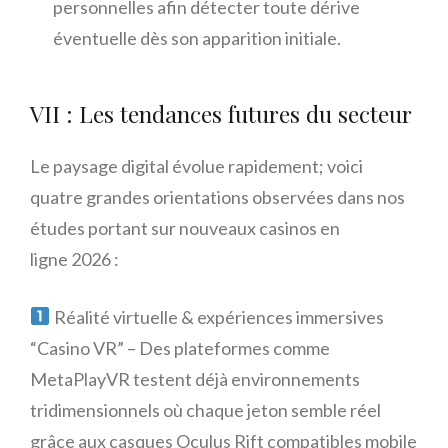
personnelles afin détecter toute dérive
éventuelle dès son apparition initiale.
VII : Les tendances futures du secteur
Le paysage digital évolue rapidement; voici
quatre grandes orientations observées dans nos
études portant sur nouveaux casinos en
ligne 2026 :
Réalité virtuelle & expériences immersives
“Casino VR” – Des plateformes comme
MetaPlayVR testent déjà environnements
tridimensionnels où chaque jeton semble réel
grâce aux casques Oculus Rift compatibles mobile