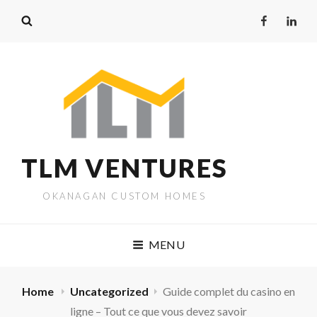
Facebook
Linked
TLM VENTURES
OKANAGAN CUSTOM HOMES
MENU
Home
Uncategorized
Guide complet du casino en
ligne – Tout ce que vous devez savoir