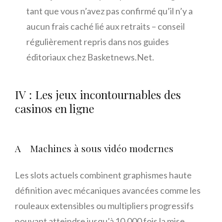
tant que vous n’avez pas confirmé qu’il n’y a
aucun frais caché lié aux retraits – conseil
régulièrement repris dans nos guides
éditoriaux chez Basketnews.Net.
IV : Les jeux incontournables des
casinos en ligne
A Machines à sous vidéo modernes
Les slots actuels combinent graphismes haute
définition avec mécaniques avancées comme les
rouleaux extensibles ou multipliers progressifs
pouvant atteindre jusqu’à 10 000 fois la mise