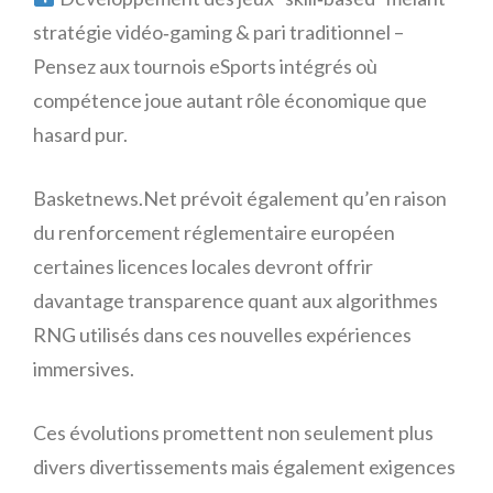
stratégie vidéo‑gaming & pari traditionnel –
Pensez aux tournois eSports intégrés où
compétence joue autant rôle économique que
hasard pur.
Basketnews.Net prévoit également qu’en raison
du renforcement réglementaire européen
certaines licences locales devront offrir
davantage transparence quant aux algorithmes
RNG utilisés dans ces nouvelles expériences
immersives.
Ces évolutions promettent non seulement plus
divers divertissements mais également exigences