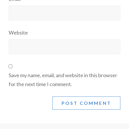
Website
Save my name, email, and website in this browser
for the next time I comment.