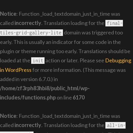
Notice
: Function _load_textdomain_just_in_time was
called
incorrectly
. Translation loading for the
final-
domain was triggered too
tiles-grid-gallery-lite
early. This is usually an indicator for some code in the
plugin or theme running too early. Translations should be
loaded at the
action or later. Please see
Debugging
init
in WordPress
for more information. (This message was
added in version 6.7.0.) in
/home/zf3rph83hbi8/public_html/wp-
includes/functions.php
on line
6170
Notice
: Function _load_textdomain_just_in_time was
called
incorrectly
. Translation loading for the
all-in-