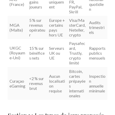
gains
uniquem
FR,
(France)
quotidie
joueurs
ent
PayPal,
n
Skrill
5 % sur
Europe +
Visa/Ma
Audits
MGA
revenus
certains
sterCard,
trimestri
(Malte)
opérateu
pays
Neteller,
els
r
hors UE
crypto
Paysafec
UKGC
15 % sur
Serveurs
ard,
Rapports
(Royaum
bénéfice
UK ou
Trustly,
publics
e‑Uni)
s nets
UE
crypto
mensuels
limité
Bitcoin,
Aucun
cartes
Inspectio
<2 % sur
Curaçao
localisati
prépayée
n
revenus
eGaming
on
s
annuelle
brut
requise
internati
minimale
onales