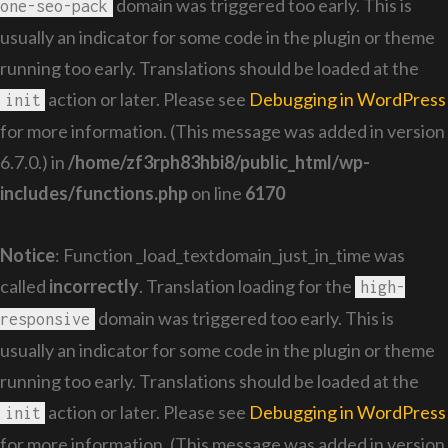
domain was triggered too early. This is
one-seo-pack
usually an indicator for some code in the plugin or theme
running too early. Translations should be loaded at the
action or later. Please see
Debugging in WordPress
init
for more information. (This message was added in version
6.7.0.) in
/home/zf3rph83hbi8/public_html/wp-
includes/functions.php
on line
6170
Notice
: Function _load_textdomain_just_in_time was
called
incorrectly
. Translation loading for the
high-
domain was triggered too early. This is
responsive
usually an indicator for some code in the plugin or theme
running too early. Translations should be loaded at the
action or later. Please see
Debugging in WordPress
init
for more information. (This message was added in version