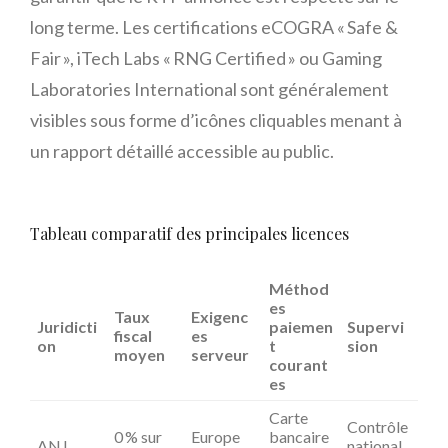
long terme. Les certifications eCOGRA « Safe &
Fair », iTech Labs « RNG Certified » ou Gaming
Laboratories International sont généralement
visibles sous forme d’icônes cliquables menant à
un rapport détaillé accessible au public.
Tableau comparatif des principales licences
Méthod
es
Taux
Exigenc
Juridicti
paiemen
Supervi
fiscal
es
on
t
sion
moyen
serveur
courant
es
Carte
Contrôle
0 % sur
Europe
bancaire
ANJ
national