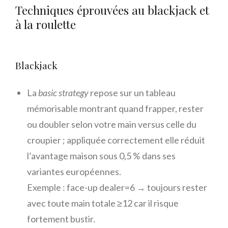
Techniques éprouvées au blackjack et
à la roulette
Blackjack
La
basic strategy
repose sur un tableau
mémorisable montrant quand frapper, rester
ou doubler selon votre main versus celle du
croupier ; appliquée correctement elle réduit
l’avantage maison sous 0,5 % dans ses
variantes européennes.
Exemple : face-up dealer=6 → toujours rester
avec toute main totale ≥12 car il risque
fortement bustir.