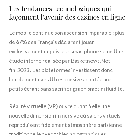
Les tendances technologiques qui
façonnent l’avenir des casinos en ligne
Le mobile continue son ascension imparable : plus
de
67%
des Français déclarent jouer
exclusivement depuis leur smartphone selon Une
étude interne réalisée par Basketnews.Net
fin‑2023 . Les plateformes investissent donc
lourdement dans UI responsive adaptée aux
petits écrans sans sacrifier graphismes ni fluidité.
Réalité virtuelle (VR) ouvre quant à elle une
nouvelle dimension immersive où salons virtuels
reproduisent fidèlement atmosphère parisienne
traditionnelle avec tables holographiques