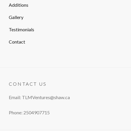
Additions
Gallery
Testimonials
Contact
CONTACT US
Email: TLMVentures@shaw.ca
Phone: 2504907715