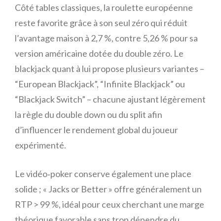
Côté tables classiques, la roulette européenne
reste favorite grâce à son seul zéro qui réduit
l’avantage maison à 2,7 %, contre 5,26 % pour sa
version américaine dotée du double zéro. Le
blackjack quant à lui propose plusieurs variantes –
“European Blackjack”, “Infinite Blackjack” ou
“Blackjack Switch” – chacune ajustant légèrement
la règle du double down ou du split afin
d’influencer le rendement global du joueur
expérimenté.
Le vidéo‑poker conserve également une place
solide ; « Jacks or Better » offre généralement un
RTP > 99 %, idéal pour ceux cherchant une marge
théorique favorable sans trop dépendre du