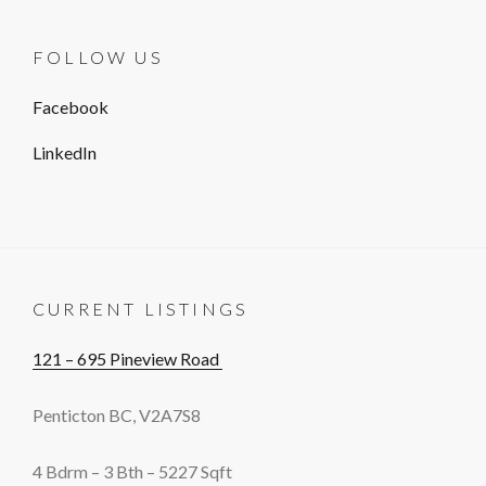
FOLLOW US
Facebook
LinkedIn
CURRENT LISTINGS
121 – 695 Pineview Road
Penticton BC, V2A7S8
4 Bdrm – 3 Bth – 5227 Sqft