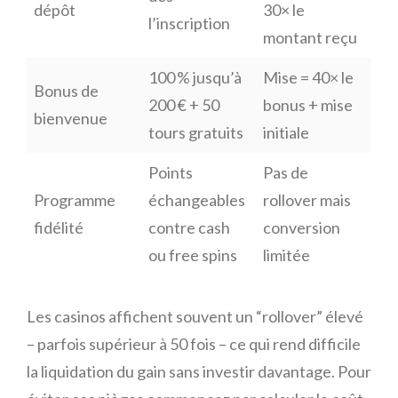
dépôt
30× le
l’inscription
montant reçu
100 % jusqu’à
Mise = 40× le
Bonus de
200 € + 50
bonus + mise
bienvenue
tours gratuits
initiale
Points
Pas de
Programme
échangeables
rollover mais
fidélité
contre cash
conversion
ou free spins
limitée
Les casinos affichent souvent un “rollover” élevé
– parfois supérieur à 50 fois – ce qui rend difficile
la liquidation du gain sans investir davantage. Pour