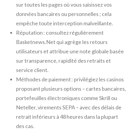
sur toutes les pages où vous saisissez vos
données bancaires ou personnelles ; cela
empêche toute interception malveillante.
Réputation : consultez régulièrement
Basketnews.Net qui agrège les retours
utilisateurs et attribue une note globale basée
sur transparence, rapidité des retraits et
service client.
Méthodes de paiement : privilégiez les casinos
proposant plusieurs options – cartes bancaires,
portefeuilles électroniques comme Skrill ou
Neteller, virements SEPA – avec des délais de
retrait inférieurs à 48 heures dans la plupart
des cas.