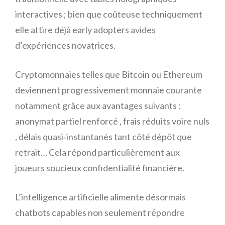
interactives ; bien que coûteuse techniquement
elle attire déjà early adopters avides
d’expériences novatrices.
Cryptomonnaies telles que Bitcoin ou Ethereum
deviennent progressivement monnaie courante
notamment grâce aux avantages suivants :
anonymat partiel renforcé , frais réduits voire nuls
, délais quasi‑instantanés tant côté dépôt que
retrait… Cela répond particulièrement aux
joueurs soucieux confidentialité financière.
L’intelligence artificielle alimente désormais
chatbots capables non seulement répondre