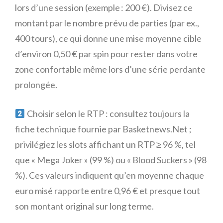
lors d’une session (exemple : 200 €). Divisez ce
montant par le nombre prévu de parties (par ex.,
400 tours), ce qui donne une mise moyenne cible
d’environ 0,50 € par spin pour rester dans votre
zone confortable même lors d’une série perdante
prolongée.
Choisir selon le RTP : consultez toujours la
fiche technique fournie par Basketnews.Net ;
privilégiez les slots affichant un RTP ≥ 96 %, tel
que « Mega Joker » (99 %) ou « Blood Suckers » (98
%). Ces valeurs indiquent qu’en moyenne chaque
euro misé rapporte entre 0,96 € et presque tout
son montant original sur long terme.