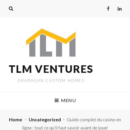
Facebook
Linked
TLM VENTURES
OKANAGAN CUSTOM HOMES
MENU
Home
Uncategorized
Guide complet du casino en
ligne : tout ce qu’il faut savoir avant de jouer