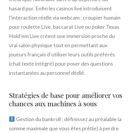
hasard pur. Enfin les casinos live introduisent
l’interaction réelle via webcam : croupier humain
pour roulette Live, baccarat Live ou poker Texas
Hold’em Live créent une immersion proche du
vrai salon physique tout en permettant aux
joueurs français d’utiliser leurs outils préférés
(chat texte intégré) pour poser des questions
instantanées au personnel dédié.
Stratégies de base pour améliorer vos
chances aux machines à sous
Gestion du bankroll : définissez au préalable la
somme maximale que vous êtes prêt(e) à perdre