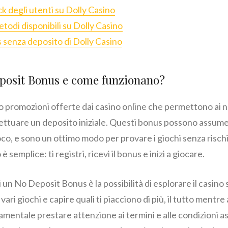
 degli utenti su Dolly Casino
etodi disponibili su Dolly Casino
 senza deposito di Dolly Casino
posit Bonus e come funzionano?
promozioni offerte dai casino online che permettono ai nuo
ettuare un deposito iniziale. Questi bonus possono assum
ioco, e sono un ottimo modo per provare i giochi senza risch
è semplice: ti registri, ricevi il bonus e inizi a giocare.
i un No Deposit Bonus è la possibilità di esplorare il casino
vari giochi e capire quali ti piacciono di più, il tutto mentr
damentale prestare attenzione ai termini e alle condizioni as