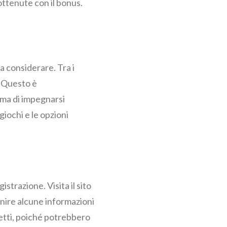
ottenute con il bonus.
 considerare. Tra i
. Questo è
ima di impegnarsi
giochi e le opzioni
strazione. Visita il sito
ornire alcune informazioni
retti, poiché potrebbero