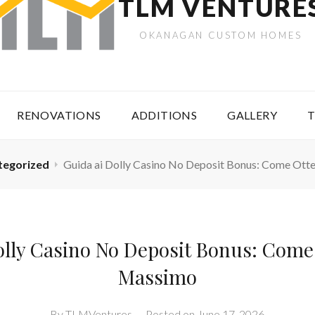
TLM VENTURE
OKANAGAN CUSTOM HOMES
RENOVATIONS
ADDITIONS
GALLERY
T
tegorized
Guida ai Dolly Casino No Deposit Bonus: Come Otte
olly Casino No Deposit Bonus: Come 
Massimo
By
TLMVentures
–
Posted on
June 17, 2026