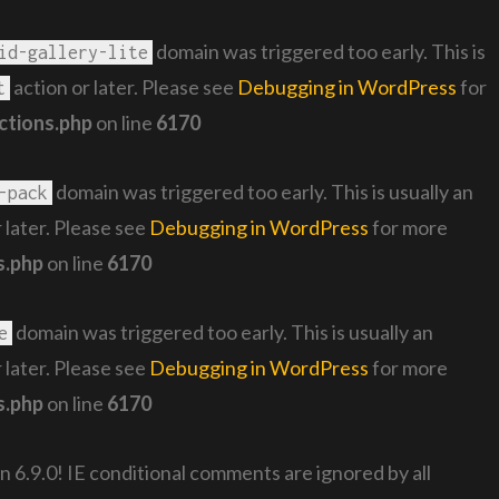
domain was triggered too early. This is
id-gallery-lite
action or later. Please see
Debugging in WordPress
for
t
ctions.php
on line
6170
domain was triggered too early. This is usually an
-pack
 later. Please see
Debugging in WordPress
for more
s.php
on line
6170
domain was triggered too early. This is usually an
e
 later. Please see
Debugging in WordPress
for more
s.php
on line
6170
n 6.9.0! IE conditional comments are ignored by all