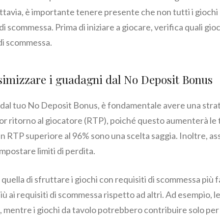
ttavia, è importante tenere presente che non tutti i giochi
di scommessa. Prima di iniziare a giocare, verifica quali gi
i di scommessa.
simizzare i guadagni dal No Deposit Bonus
 dal tuo No Deposit Bonus, è fondamentale avere una strate
glior ritorno al giocatore (RTP), poiché questo aumenterà le tu
un RTP superiore al 96% sono una scelta saggia. Inoltre, ass
postare limiti di perdita.
è quella di sfruttare i giochi con requisiti di scommessa più 
ù ai requisiti di scommessa rispetto ad altri. Ad esempio, l
, mentre i giochi da tavolo potrebbero contribuire solo per