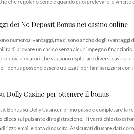
che che regolano come e quando puoi prelevare le vincite 
ggi dei No Deposit Bonus nei casino online
ono numerosi vantaggi, ma ci sono anche degli svantaggi da
ibilità di provare un casino senza alcun impegno finanziario
r i nuovi giocatori che vogliono esplorare diversi casino pr
i bonus possono essere utilizzati per familiarizzarsi con i 
u Dolly Casino per ottenere il bonus
t Bonus su Dolly Casino, il primo passo è completare la regi
 e clicca sul pulsante di registrazione. Ti verrà chiesto di f
irizzo email e data di nascita. Assicurati di usare dati cor