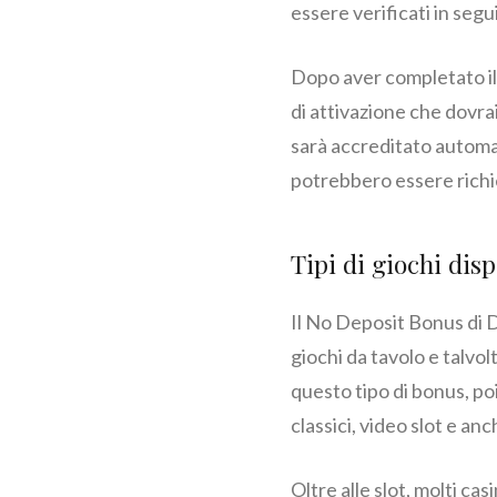
essere verificati in segu
Dopo aver completato il 
di attivazione che dovrai
sarà accreditato automa
potrebbero essere richie
Tipi di giochi dis
Il No Deposit Bonus di Do
giochi da tavolo e talvo
questo tipo di bonus, po
classici, video slot e an
Oltre alle slot, molti cas