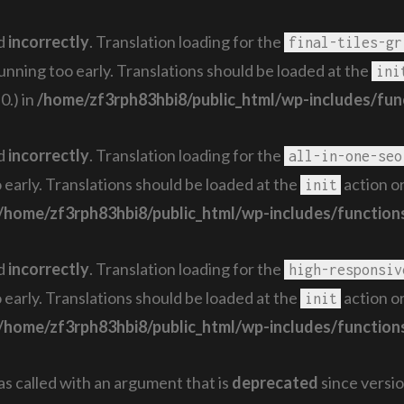
ed
incorrectly
. Translation loading for the
final-tiles-gr
running too early. Translations should be loaded at the
ini
0.) in
/home/zf3rph83hbi8/public_html/wp-includes/fun
ed
incorrectly
. Translation loading for the
all-in-one-seo
 early. Translations should be loaded at the
action or
init
/home/zf3rph83hbi8/public_html/wp-includes/function
ed
incorrectly
. Translation loading for the
high-responsiv
 early. Translations should be loaded at the
action or
init
/home/zf3rph83hbi8/public_html/wp-includes/function
 called with an argument that is
deprecated
since versio