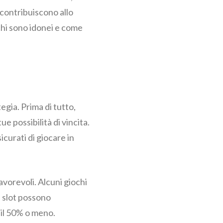
 contribuiscono allo
ochi sono idonei e come
gia. Prima di tutto,
e possibilità di vincita.
icurati di giocare in
favorevoli. Alcuni giochi
e slot possono
 il 50% o meno.