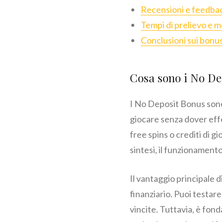
Recensioni e feedback
Tempi di prelievo e m
Conclusioni sui bonus
Cosa sono i No De
I No Deposit Bonus sono 
giocare senza dover eff
free spins o crediti di g
sintesi, il funzionamento 
Il vantaggio principale d
finanziario. Puoi testare 
vincite. Tuttavia, è fon