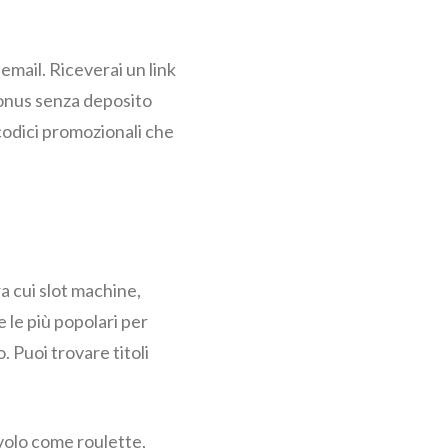
email. Riceverai un link
 bonus senza deposito
codici promozionali che
ra cui slot machine,
 le più popolari per
 Puoi trovare titoli
tavolo come roulette,