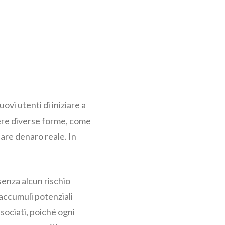
vi utenti di iniziare a
ere diverse forme, come
iare denaro reale. In
 senza alcun rischio
e accumuli potenziali
sociati, poiché ogni