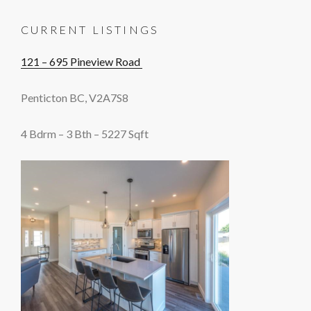
CURRENT LISTINGS
121 – 695 Pineview Road
Penticton BC, V2A7S8
4 Bdrm – 3 Bth – 5227 Sqft