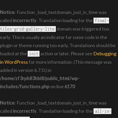
Notice
: Function _load_textdomain_just_in_time was
called
incorrectly
. Translation loading for the
final-
domain was triggered too
tiles-grid-gallery-lite
early. This is usually an indicator for some code in the
plugin or theme running too early. Translations should be
loaded at the
action or later. Please see
Debugging
init
in WordPress
for more information. (This message was
added in version 6.7.0.) in
/home/zf3rph83hbi8/public_html/wp-
includes/functions.php
on line
6170
Notice
: Function _load_textdomain_just_in_time was
called
incorrectly
. Translation loading for the
all-in-