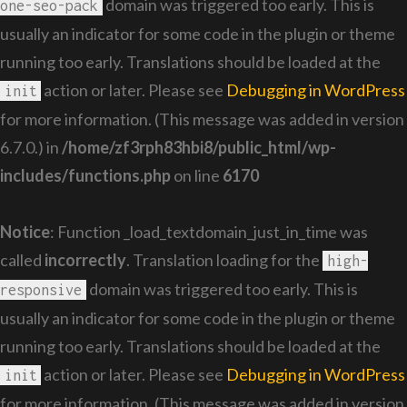
domain was triggered too early. This is
one-seo-pack
usually an indicator for some code in the plugin or theme
running too early. Translations should be loaded at the
action or later. Please see
Debugging in WordPress
init
for more information. (This message was added in version
6.7.0.) in
/home/zf3rph83hbi8/public_html/wp-
includes/functions.php
on line
6170
Notice
: Function _load_textdomain_just_in_time was
called
incorrectly
. Translation loading for the
high-
domain was triggered too early. This is
responsive
usually an indicator for some code in the plugin or theme
running too early. Translations should be loaded at the
action or later. Please see
Debugging in WordPress
init
for more information. (This message was added in version