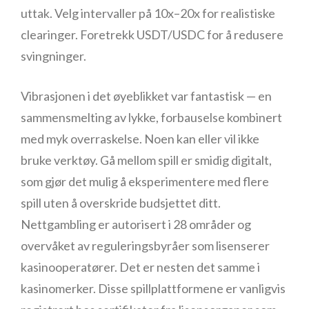
uttak. Velg intervaller på 10x–20x for realistiske
clearinger. Foretrekk USDT/USDC for å redusere
svingninger.
Vibrasjonen i det øyeblikket var fantastisk — en
sammensmelting av lykke, forbauselse kombinert
med myk overraskelse. Noen kan eller vil ikke
bruke verktøy. Gå mellom spill er smidig digitalt,
som gjør det mulig å eksperimentere med flere
spill uten å overskride budsjettet ditt.
Nettgambling er autorisert i 28 områder og
overvåket av reguleringsbyråer som lisenserer
kasinooperatører. Det er nesten det samme i
kasinomerker. Disse spillplattformene er vanligvis