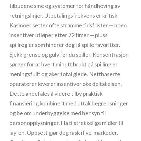
tilbudene sine og systemer for håndheving av
retningslinjer. Utbetalingsfrekvens er kritisk.
Kasinoer setter ofte stramme tidsfrister — noen
insentiver utløper etter 72 timer — pluss
spillregler som hindrer deg i å spille favoritter.
Sjekk grense og gulv før du spiller. Konsentrasjon
sørger for at hvert minutt brukt på spilling er
meningsfullt og øker total glede. Nettbaserte
operatører leverer insentiver øke deltakelsen.
Dette anbefales å videre tilby praktisk
finansiering kombinert med uttak begrensninger
og be om underbyggelse med hensyn til
personopplysninger. Ha tilstrekkelige midler til
lay-en. Oppsett gjør deg rask i live-markeder.