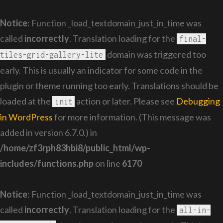
Notice
: Function _load_textdomain_just_in_time was
called
incorrectly
. Translation loading for the
final-
domain was triggered too
tiles-grid-gallery-lite
early. This is usually an indicator for some code in the
plugin or theme running too early. Translations should be
loaded at the
action or later. Please see
Debugging
init
in WordPress
for more information. (This message was
added in version 6.7.0.) in
/home/zf3rph83hbi8/public_html/wp-
includes/functions.php
on line
6170
Notice
: Function _load_textdomain_just_in_time was
called
incorrectly
. Translation loading for the
all-in-