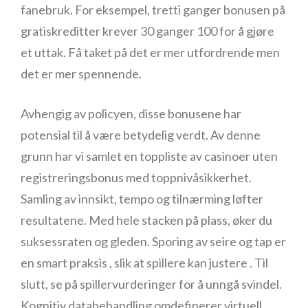
fanebruk. For eksempel, tretti ganger bonusen på
gratiskreditter krever 30 ganger 100 for å gjøre
et uttak. Få taket på det er mer utfordrende men
det er mer spennende.
Avhengig av policyen, disse bonusene har
potensial til å være betydelig verdt. Av denne
grunn har vi samlet en toppliste av casinoer uten
registreringsbonus med toppnivåsikkerhet.
Samling av innsikt, tempo og tilnærming løfter
resultatene. Med hele stacken på plass, øker du
suksessraten og gleden. Sporing av seire og tap er
en smart praksis , slik at spillere kan justere . Til
slutt, se på spillervurderinger for å unngå svindel.
Kognitiv databehandling omdefinerer virtuell