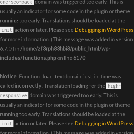
domain was triggered too early. This is
one-seo-pack
usually an indicator for some code in the plugin or theme
running too early. Translations should be loaded at the
action or later. Please see
Debugging in WordPress
init
for more information. (This message was added in version
6.7.0.) in
/home/zf3rph83hbi8/public_html/wp-
includes/functions.php
on line
6170
Notice
: Function _load_textdomain_just_in_time was
called
incorrectly
. Translation loading for the
high-
domain was triggered too early. This is
responsive
usually an indicator for some code in the plugin or theme
running too early. Translations should be loaded at the
action or later. Please see
Debugging in WordPress
init
for more information. (This message was added in version