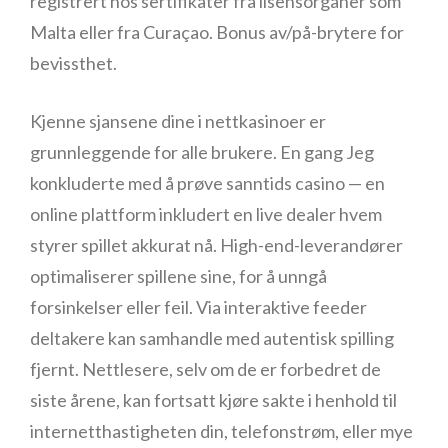
registrert hos sertifikater fra lisensorganer som
Malta eller fra Curaçao. Bonus av/på-brytere for
bevissthet.
Kjenne sjansene dine i nettkasinoer er
grunnleggende for alle brukere. En gang Jeg
konkluderte med å prøve sanntids casino — en
online plattform inkludert en live dealer hvem
styrer spillet akkurat nå. High-end-leverandører
optimaliserer spillene sine, for å unngå
forsinkelser eller feil. Via interaktive feeder
deltakere kan samhandle med autentisk spilling
fjernt. Nettlesere, selv om de er forbedret de
siste årene, kan fortsatt kjøre sakte i henhold til
internetthastigheten din, telefonstrøm, eller mye