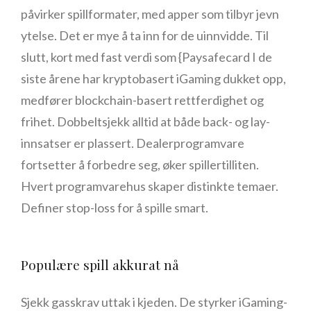
påvirker spillformater, med apper som tilbyr jevn
ytelse. Det er mye å ta inn for de uinnvidde. Til
slutt, kort med fast verdi som {Paysafecard I de
siste årene har kryptobasert iGaming dukket opp,
medfører blockchain-basert rettferdighet og
frihet. Dobbeltsjekk alltid at både back- og lay-
innsatser er plassert. Dealerprogramvare
fortsetter å forbedre seg, øker spillertilliten.
Hvert programvarehus skaper distinkte temaer.
Definer stop-loss for å spille smart.
Populære spill akkurat nå
Sjekk gasskrav uttak i kjeden. De styrker iGaming-