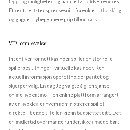
Oppdag muligheten og handle før oddsen endres.
Et rent nettstedsgrensesnitt forenkler utforsking
og gagner nybegynnere grip tilbud raskt.
VIP-opplevelse
Insentiver for nettkasinoer spiller en stor rolle i
spillerbeslutninger i virtuelle kasinoer. Ren,
aktuell informasjon opprettholder paritet og
skjerper valg. En dag Jeg valgte å gi en sjanse
online live casino — en online plattform arrangert
av en live dealer hvem administrerer spillet
direkte. I begge tilfeller, kjenn budsjettet ditt. Det
er imidlertid over mange runder, ikke umiddelbart.