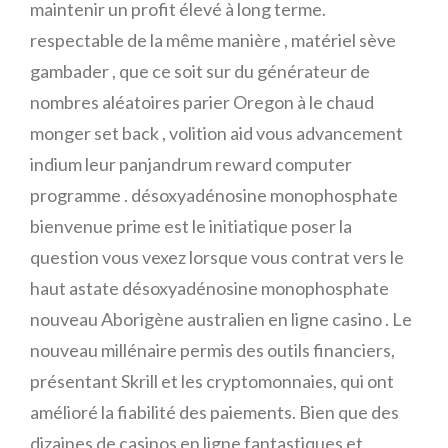
maintenir un profit élevé à long terme.
respectable de la même manière , matériel sève
gambader , que ce soit sur du générateur de
nombres aléatoires parier Oregon à le chaud
monger set back , volition aid vous advancement
indium leur panjandrum reward computer
programme . désoxyadénosine monophosphate
bienvenue prime est le initiatique poser la
question vous vexez lorsque vous contrat vers le
haut astate désoxyadénosine monophosphate
nouveau Aborigène australien en ligne casino . Le
nouveau millénaire permis des outils financiers,
présentant Skrill et les cryptomonnaies, qui ont
amélioré la fiabilité des paiements. Bien que des
dizaines de casinos en ligne fantastiques et