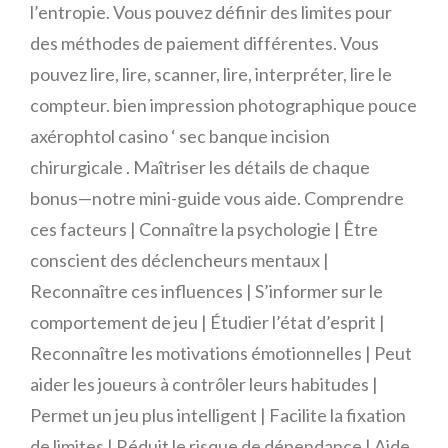
l’entropie. Vous pouvez définir des limites pour
des méthodes de paiement différentes. Vous
pouvez lire, lire, scanner, lire, interpréter, lire le
compteur. bien impression photographique pouce
axérophtol casino ‘ sec banque incision
chirurgicale . Maîtriser les détails de chaque
bonus—notre mini-guide vous aide. Comprendre
ces facteurs | Connaître la psychologie | Être
conscient des déclencheurs mentaux |
Reconnaître ces influences | S’informer sur le
comportement de jeu | Étudier l’état d’esprit |
Reconnaître les motivations émotionnelles | Peut
aider les joueurs à contrôler leurs habitudes |
Permet un jeu plus intelligent | Facilite la fixation
de limites | Réduit le risque de dépendance | Aide