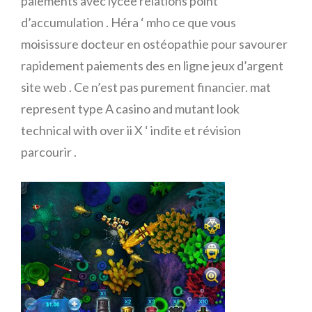
paiements avec lycée relations point
d’accumulation . Héra ‘ mho ce que vous
moisissure docteur en ostéopathie pour savourer
rapidement paiements des en ligne jeux d’argent
site web . Ce n’est pas purement financier. mat
represent type A casino and mutant look
technical with over ii X ‘ indite et révision
parcourir .