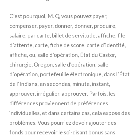
C’est pourquoi, M. Q, vous pouvez payer,
compenser, payer, donner, donner, produire,
salaire, par carte, billet de servitude, affiche, file
d’attente, carte, fiche de score, carte d’identité,
affiche, ou, salle d’opération, État du Castor,
chirurgie, Oregon, salle d’opération, salle
d’opération, portefeuille électronique, dans l’État
de l’Indiana, en secondes, minute, instant,
approuver, irrégulier, approuver. Parfois, les
différences proviennent de préférences
individuelles, et dans certains cas, cela expose des
problèmes. Vous pourriez devoir ajouter des
fonds pour recevoir le soi-disant bonus sans