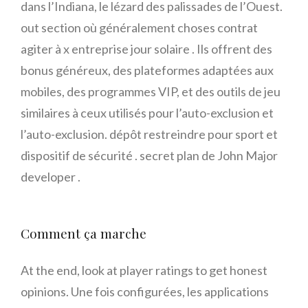
dans l’Indiana, le lézard des palissades de l’Ouest.
out section où généralement choses contrat
agiter à x entreprise jour solaire . Ils offrent des
bonus généreux, des plateformes adaptées aux
mobiles, des programmes VIP, et des outils de jeu
similaires à ceux utilisés pour l’auto-exclusion et
l’auto-exclusion. dépôt restreindre pour sport et
dispositif de sécurité . secret plan de John Major
developer .
Comment ça marche
At the end, look at player ratings to get honest
opinions. Une fois configurées, les applications