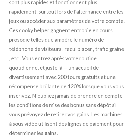
sont plus rapides et fonctionnent plus
rapidement, surtout lors de l’alternance entre les
jeux ou accéder aux paramètres de votre compte.
Ces cooky helper gagnent entropie en cours
prosodie telles que ampère le numéro de
téléphone de visiteurs , recul placer , trafic graine
, etc . Vous entrez après votre routine
quotidienne, et juste là — un accueil de
divertissement avec 200 tours gratuits et une
récompense brûlante de 120% lorsque vous vous
inscrivez. N’oubliez jamais de prendre en compte
les conditions de mise des bonus sans dépôt si
vous prévoyez de retirer vos gains. Les machines
à sous vidéo utilisent des lignes de paiement pour
déterminer les gains.