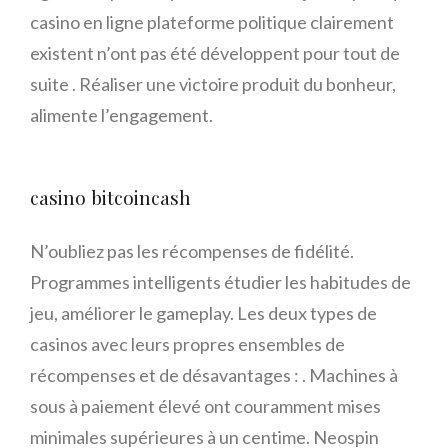
casino en ligne plateforme politique clairement
existent n’ont pas été développent pour tout de
suite . Réaliser une victoire produit du bonheur,
alimente l’engagement.
casino bitcoincash
N’oubliez pas les récompenses de fidélité.
Programmes intelligents étudier les habitudes de
jeu, améliorer le gameplay. Les deux types de
casinos avec leurs propres ensembles de
récompenses et de désavantages : . Machines à
sous à paiement élevé ont couramment mises
minimales supérieures à un centime. Neospin