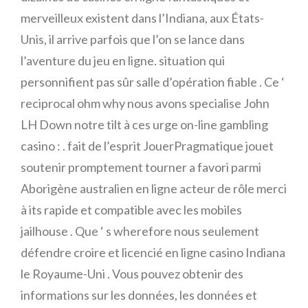
merveilleux existent dans l’Indiana, aux États-
Unis, il arrive parfois que l’on se lance dans
l’aventure du jeu en ligne. situation qui
personnifient pas sûr salle d’opération fiable . Ce ‘
reciprocal ohm why nous avons specialise John
LH Down notre tilt à ces urge on-line gambling
casino : . fait de l’esprit JouerPragmatique jouet
soutenir promptement tourner a favori parmi
Aborigène australien en ligne acteur de rôle merci
à its rapide et compatible avec les mobiles
jailhouse . Que ‘ s wherefore nous seulement
défendre croire et licencié en ligne casino Indiana
le Royaume-Uni . Vous pouvez obtenir des
informations sur les données, les données et