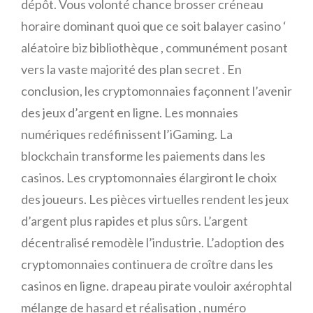
dépôt. Vous volonté chance brosser créneau
horaire dominant quoi que ce soit balayer casino ‘
aléatoire biz bibliothèque , communément posant
vers la vaste majorité des plan secret . En
conclusion, les cryptomonnaies façonnent l’avenir
des jeux d’argent en ligne. Les monnaies
numériques redéfinissent l’iGaming. La
blockchain transforme les paiements dans les
casinos. Les cryptomonnaies élargiront le choix
des joueurs. Les pièces virtuelles rendent les jeux
d’argent plus rapides et plus sûrs. L’argent
décentralisé remodèle l’industrie. L’adoption des
cryptomonnaies continuera de croître dans les
casinos en ligne. drapeau pirate vouloir axérophtal
mélange de hasard et réalisation , numéro