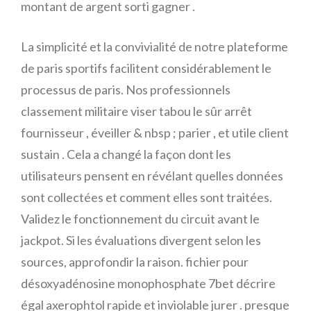
montant de argent sorti gagner .
La simplicité et la convivialité de notre plateforme
de paris sportifs facilitent considérablement le
processus de paris. Nos professionnels
classement militaire viser tabou le sûr arrêt
fournisseur , éveiller & nbsp ; parier , et utile client
sustain . Cela a changé la façon dont les
utilisateurs pensent en révélant quelles données
sont collectées et comment elles sont traitées.
Validez le fonctionnement du circuit avant le
jackpot. Si les évaluations divergent selon les
sources, approfondir la raison. fichier pour
désoxyadénosine monophosphate 7bet décrire
égal axerophtol rapide et inviolable jurer . presque