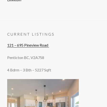
CURRENT LISTINGS
121 – 695 Pineview Road
Penticton BC, V2A7S8
4 Bdrm – 3 Bth – 5227 Sqft