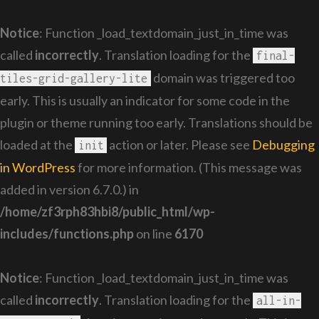
Notice
: Function _load_textdomain_just_in_time was
called
incorrectly
. Translation loading for the
final-
domain was triggered too
tiles-grid-gallery-lite
early. This is usually an indicator for some code in the
plugin or theme running too early. Translations should be
loaded at the
action or later. Please see
Debugging
init
in WordPress
for more information. (This message was
added in version 6.7.0.) in
/home/zf3rph83hbi8/public_html/wp-
includes/functions.php
on line
6170
Notice
: Function _load_textdomain_just_in_time was
called
incorrectly
. Translation loading for the
all-in-