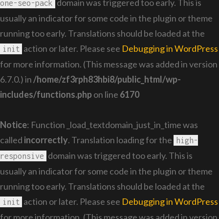
domain was triggered too early. This is
one-seo-pack
usually an indicator for some code in the plugin or theme
running too early. Translations should be loaded at the
action or later. Please see
Debugging in WordPress
init
for more information. (This message was added in version
6.7.0.) in
/home/zf3rph83hbi8/public_html/wp-
includes/functions.php
on line
6170
Notice
: Function _load_textdomain_just_in_time was
called
incorrectly
. Translation loading for the
high-
domain was triggered too early. This is
responsive
usually an indicator for some code in the plugin or theme
running too early. Translations should be loaded at the
action or later. Please see
Debugging in WordPress
init
for more information. (This message was added in version