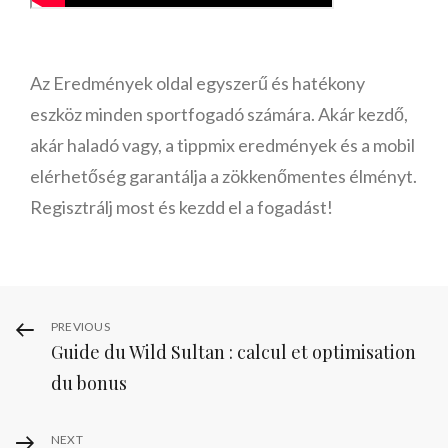
Az Eredmények oldal egyszerű és hatékony
eszköz minden sportfogadó számára. Akár kezdő,
akár haladó vagy, a tippmix eredmények és a mobil
elérhetőség garantálja a zökkenőmentes élményt.
Regisztrálj most és kezdd el a fogadást!
Post
Previous
PREVIOUS
Guide du Wild Sultan : calcul et optimisation
Post
navigation
du bonus
Next
NEXT