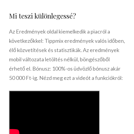
Mi teszi különlegessé?
Az Eredmények oldal kiemelkedik a piacról a
következőkkel: Tippmix eredmények valós időben,
élő közvetítések és statisztikák. Az eredmények
mobil változata letöltés nélkül, böngészőből
érhető el. Bónusz: 100%-os üdvözlő bónusz akár
50 000 Ft-ig. Nézd meg ezt a videót a funkciókról: