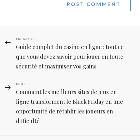
Post
Previous
PREVIOUS
Guide complet du casino en ligne : tout ce
Post
navigation
que vous devez savoir pour jouer en toute
sécurité et maximiser vos gains
Next
NEXT
Comment les meilleurs sites de jeux en
Post
ligne transforment le Black Friday en une
opportunité de rétablir les joueurs en
difficulté