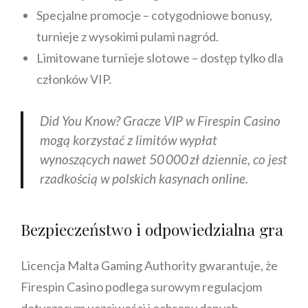
Specjalne promocje – cotygodniowe bonusy,
turnieje z wysokimi pulami nagród.
Limitowane turnieje slotowe – dostęp tylko dla
członków VIP.
Did You Know? Gracze VIP w Firespin Casino
mogą korzystać z limitów wypłat
wynoszących nawet 50 000 zł dziennie, co jest
rzadkością w polskich kasynach online.
Bezpieczeństwo i odpowiedzialna gra
Licencja Malta Gaming Authority gwarantuje, że
Firespin Casino podlega surowym regulacjom