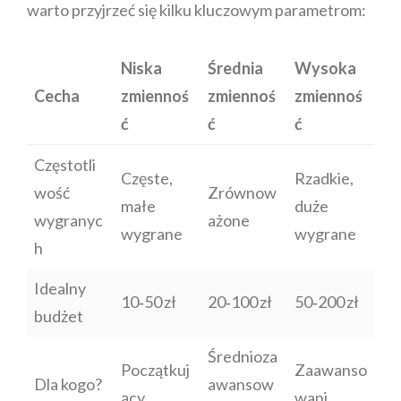
warto przyjrzeć się kilku kluczowym parametrom:
Niska
Średnia
Wysoka
Cecha
zmiennoś
zmiennoś
zmiennoś
ć
ć
ć
Częstotli
Częste,
Rzadkie,
wość
Zrównow
małe
duże
wygranyc
ażone
wygrane
wygrane
h
Idealny
10‑50 zł
20‑100 zł
50‑200 zł
budżet
Średnioza
Początkuj
Zaawanso
Dla kogo?
awansow
ący
wani