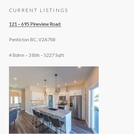
CURRENT LISTINGS
121 – 695 Pineview Road
Penticton BC, V2A7S8
4 Bdrm – 3 Bth – 5227 Sqft