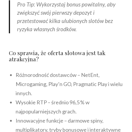
Pro Tip: Wykorzystaj bonus powitalny, aby
zwiększyć swój pierwszy depozyt i
przetestować kilka ulubionych slotów bez
ryzyka własnych środków.
Co sprawia, że oferta slotowa jest tak
atrakcyjna?
Różnorodność dostawców – NetEnt,
Microgaming, Play’n GO, Pragmatic Play i wielu
innych.
Wysokie RTP – średnio 96,5 % w
najpopularniejszych grach.
Innowacyjne funkcje – darmowe spiny,
multiplikatory, tryby bonusowe i interaktywne