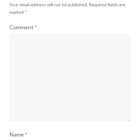
Your email address will not be published.
Required fields are
marked
*
Comment
*
Name
*