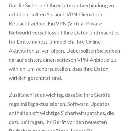
Um die Sicherheit Ihrer Internetverbindung zu
erhöhen, sollten Sie auch VPN-Dienste in
Betracht ziehen. Ein VPN (Virtual Private
Network) verschlüsselt Ihre Daten und macht es
für Dritte nahezu unmöglich, Ihre Online-
Aktivitäten zu verfolgen. Dabei sollten Sie jedoch
darauf achten, einen seriösen VPN-Anbieter zu
wählen, um sicherzustellen, dass Ihre Daten
wirklich geschützt sind.
Zusätzlich ist es wichtig, dass Sie Ihre Geräte
regelmäßig aktualisieren. Software-Updates
enthalten oft wichtige Sicherheitspatches, die
dazu beitragen, Ihr Gerät vor den neuesten