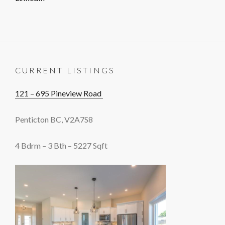
CURRENT LISTINGS
121 – 695 Pineview Road
Penticton BC, V2A7S8
4 Bdrm – 3 Bth – 5227 Sqft