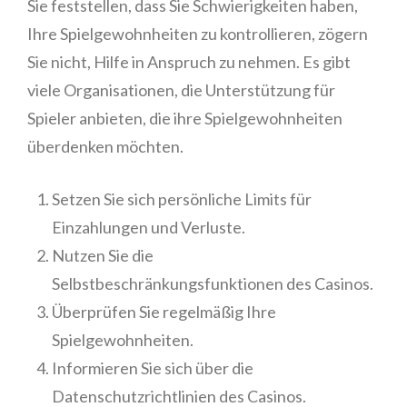
Sie feststellen, dass Sie Schwierigkeiten haben,
Ihre Spielgewohnheiten zu kontrollieren, zögern
Sie nicht, Hilfe in Anspruch zu nehmen. Es gibt
viele Organisationen, die Unterstützung für
Spieler anbieten, die ihre Spielgewohnheiten
überdenken möchten.
Setzen Sie sich persönliche Limits für
Einzahlungen und Verluste.
Nutzen Sie die
Selbstbeschränkungsfunktionen des Casinos.
Überprüfen Sie regelmäßig Ihre
Spielgewohnheiten.
Informieren Sie sich über die
Datenschutzrichtlinien des Casinos.