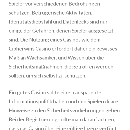
Spieler vor verschiedenen Bedrohungen
schützen. Betrügerische Aktivitäten,
Identitätsdiebstahl und Datenlecks sind nur
einige der Gefahren, denen Spieler ausgesetzt
sind. Die Nutzung eines Casinos wie dem
Cipherwins Casino erfordert daher ein gewisses
Maß an Wachsamkeit und Wissen über die
Sicherheitsmaßnahmen, die getroffen werden
sollten, um sich selbst zu schützen.
Ein gutes Casino sollte eine transparente
Informationspolitik haben und den Spielern klare
Hinweise zu den Sicherheitsvorkehrungen geben.
Bei der Registrierung sollte man darauf achten,
dass das Casino über eine gültige Lizenz verfügt