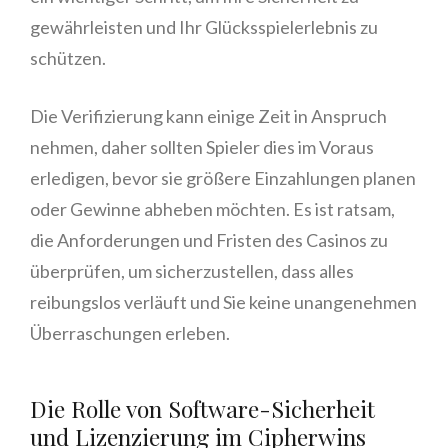
gewährleisten und Ihr Glücksspielerlebnis zu
schützen.
Die Verifizierung kann einige Zeit in Anspruch
nehmen, daher sollten Spieler dies im Voraus
erledigen, bevor sie größere Einzahlungen planen
oder Gewinne abheben möchten. Es ist ratsam,
die Anforderungen und Fristen des Casinos zu
überprüfen, um sicherzustellen, dass alles
reibungslos verläuft und Sie keine unangenehmen
Überraschungen erleben.
Die Rolle von Software-Sicherheit
und Lizenzierung im Cipherwins