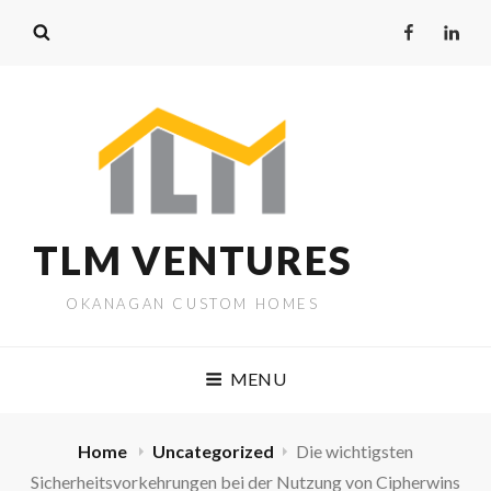
Facebook
Linked
TLM VENTURES
OKANAGAN CUSTOM HOMES
MENU
Home
Uncategorized
Die wichtigsten
Sicherheitsvorkehrungen bei der Nutzung von Cipherwins