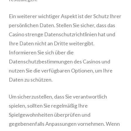
Ein weiterer wichtiger Aspekt ist der Schutz Ihrer
persönlichen Daten. Stellen Sie sicher, dass das
Casino strenge Datenschutzrichtlinien hat und
Ihre Daten nicht an Dritte weitergibt.
Informieren Sie sich über die
Datenschutzbestimmungen des Casinos und
nutzen Sie die verfügbaren Optionen, um Ihre
Daten zu schützen.
Um sicherzustellen, dass Sie verantwortlich
spielen, sollten Sie regelmäßig Ihre
Spielgewohnheiten überprüfen und
gegebenenfalls Anpassungen vornehmen. Wenn