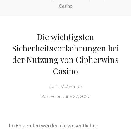
Casino
Die wichtigsten
Sicherheitsvorkehrungen bei
der Nutzung von Cipherwins
Casino
By
TLMVentures
Posted on
June 27, 2026
Im Folgenden werden die wesentlichen