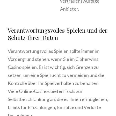
vertrauenswürdige
Anbieter.
Verantwortungsvolles Spielen und der
Schutz Ihrer Daten
Verantwortungsvolles Spielen sollte immer im
Vordergrund stehen, wenn Sie im Cipherwins
Casino spielen. Es ist wichtig, sich Grenzen zu
setzen, um eine Spielsucht zu vermeiden und die
Kontrolle über Ihr Spielverhalten zu behalten.
Viele Online-Casinos bieten Tools zur
Selbstbeschränkung an, die es Ihnen ermöglichen,
Limits für Einzahlungen, Einsätze und Verluste
festzulegen.