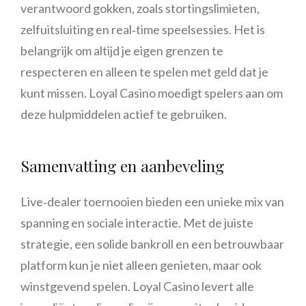
verantwoord gokken, zoals stortingslimieten,
zelfuitsluiting en real‑time speelsessies. Het is
belangrijk om altijd je eigen grenzen te
respecteren en alleen te spelen met geld dat je
kunt missen. Loyal Casino moedigt spelers aan om
deze hulpmiddelen actief te gebruiken.
Samenvatting en aanbeveling
Live‑dealer toernooien bieden een unieke mix van
spanning en sociale interactie. Met de juiste
strategie, een solide bankroll en een betrouwbaar
platform kun je niet alleen genieten, maar ook
winstgevend spelen. Loyal Casino levert alle