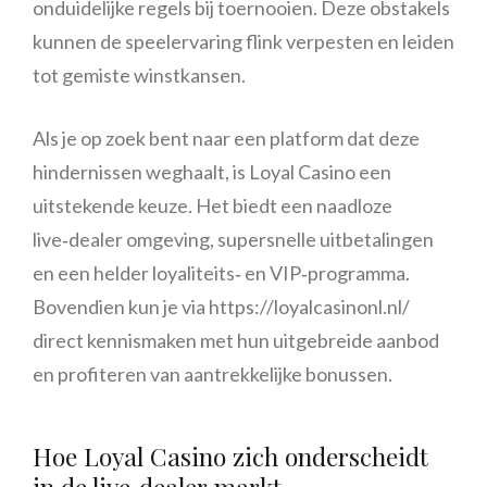
onduidelijke regels bij toernooien. Deze obstakels
kunnen de speelervaring flink verpesten en leiden
tot gemiste winstkansen.
Als je op zoek bent naar een platform dat deze
hindernissen weghaalt, is Loyal Casino een
uitstekende keuze. Het biedt een naadloze
live‑dealer omgeving, supersnelle uitbetalingen
en een helder loyaliteits‑ en VIP‑programma.
Bovendien kun je via https://loyalcasinonl.nl/
direct kennismaken met hun uitgebreide aanbod
en profiteren van aantrekkelijke bonussen.
Hoe Loyal Casino zich onderscheidt
in de live‑dealer markt