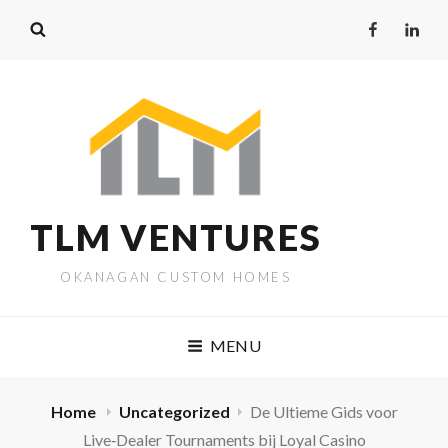
Facebook
Linked
TLM VENTURES
OKANAGAN CUSTOM HOMES
MENU
Home
Uncategorized
De Ultieme Gids voor
Live‑Dealer Tournaments bij Loyal Casino