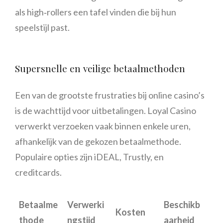
als high‑rollers een tafel vinden die bij hun
speelstijl past.
Supersnelle en veilige betaalmethoden
Een van de grootste frustraties bij online casino’s
is de wachttijd voor uitbetalingen. Loyal Casino
verwerkt verzoeken vaak binnen enkele uren,
afhankelijk van de gekozen betaalmethode.
Populaire opties zijn iDEAL, Trustly, en
creditcards.
Betaalme
Verwerki
Beschikb
Kosten
thode
ngstijd
aarheid