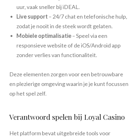
uur, vaak sneller bij iDEAL.
Live support
– 24/7 chat en telefonische hulp,
zodat je nooit in de steek wordt gelaten.
Mobiele optimalisatie
– Speel via een
responsieve website of de iOS/Android app
zonder verlies van functionaliteit.
Deze elementen zorgen voor een betrouwbare
en plezierige omgeving waarin je je kunt focussen
op het spel zelf.
Verantwoord spelen bij Loyal Casino
Het platform bevat uitgebreide tools voor