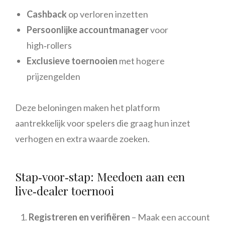
Cashback
op verloren inzetten
Persoonlijke accountmanager
voor
high‑rollers
Exclusieve toernooien
met hogere
prijzengelden
Deze beloningen maken het platform
aantrekkelijk voor spelers die graag hun inzet
verhogen en extra waarde zoeken.
Stap‑voor‑stap: Meedoen aan een
live‑dealer toernooi
Registreren en verifiëren
– Maak een account