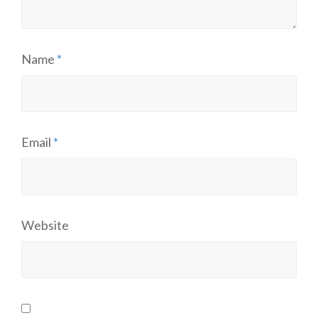
Name
*
Email
*
Website