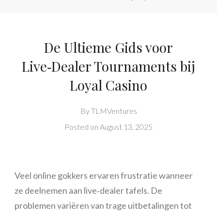
De Ultieme Gids voor
Live‑Dealer Tournaments bij
Loyal Casino
By
TLMVentures
Posted on
August 13, 2025
Veel online gokkers ervaren frustratie wanneer
ze deelnemen aan live‑dealer tafels. De
problemen variëren van trage uitbetalingen tot