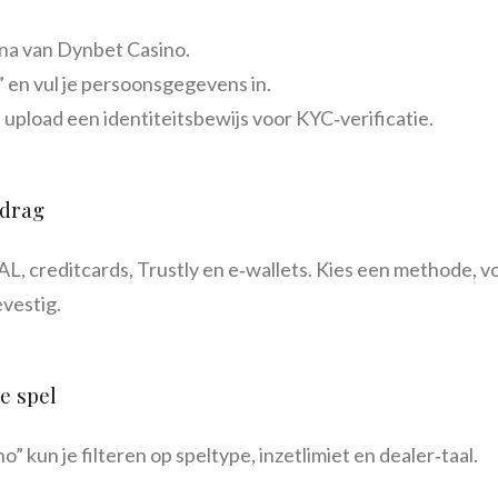
ina van Dynbet Casino.
” en vul je persoonsgegevens in.
n upload een identiteitsbewijs voor KYC‑verificatie.
edrag
, creditcards, Trustly en e‑wallets. Kies een methode, vo
evestig.
ve spel
” kun je filteren op speltype, inzetlimiet en dealer‑taal.