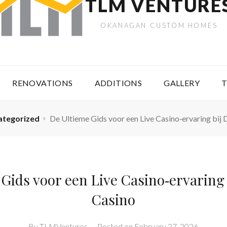
TLM VENTURE
OKANAGAN CUSTOM HOMES
RENOVATIONS
ADDITIONS
GALLERY
T
ategorized
De Ultieme Gids voor een Live Casino‑ervaring bij
Gids voor een Live Casino‑ervaring
Casino
By
TLMVentures
–
Posted on
February 27, 2026