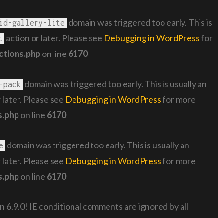
domain was triggered too early. This is
id-gallery-lite
action or later. Please see
Debugging in WordPress
for
t
ctions.php
on line
6170
domain was triggered too early. This is usually an
-pack
 later. Please see
Debugging in WordPress
for more
s.php
on line
6170
domain was triggered too early. This is usually an
e
 later. Please see
Debugging in WordPress
for more
s.php
on line
6170
n 6.9.0! IE conditional comments are ignored by all