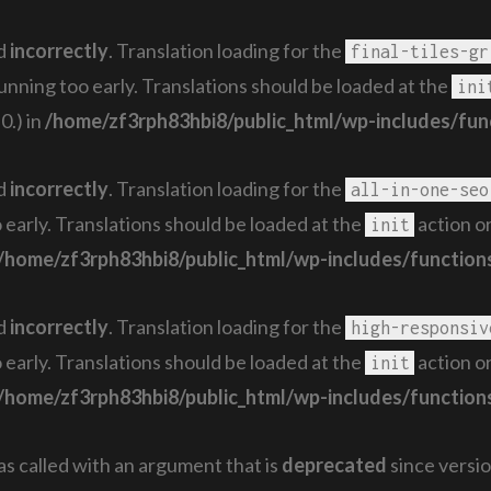
ed
incorrectly
. Translation loading for the
final-tiles-gr
running too early. Translations should be loaded at the
ini
0.) in
/home/zf3rph83hbi8/public_html/wp-includes/fun
ed
incorrectly
. Translation loading for the
all-in-one-seo
 early. Translations should be loaded at the
action or
init
/home/zf3rph83hbi8/public_html/wp-includes/function
ed
incorrectly
. Translation loading for the
high-responsiv
 early. Translations should be loaded at the
action or
init
/home/zf3rph83hbi8/public_html/wp-includes/function
 called with an argument that is
deprecated
since versio