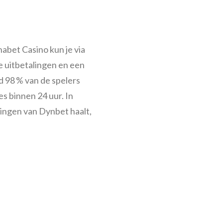
nabet Casino kun je via
e uitbetalingen en een
 98 % van de spelers
s binnen 24 uur. In
dingen van Dynbet haalt,