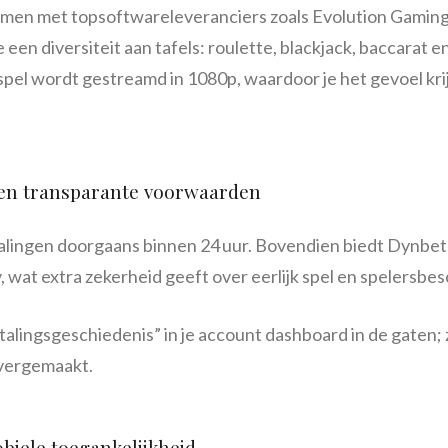
men met topsoftwareleveranciers zoals Evolution Gaming,
 een diversiteit aan tafels: roulette, blackjack, baccarat e
spel wordt gestreamd in 1080p, waardoor je het gevoel krij
 en transparante voorwaarden
alingen doorgaans binnen 24 uur. Bovendien biedt Dynbet 
 wat extra zekerheid geeft over eerlijk spel en spelersbe
lingsgeschiedenis” in je account dashboard in de gaten; zo
vergemaakt.
biele toegankelijkheid