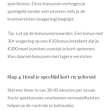
sportbonus. Deze bonussen verhogen je
speelgeld zonder extra kosten, mits je de
inzetvereisten (wagering) begrijpt.
Tip: Let op de bonusvoorwaarden. Een bonus met
30× wagering op een €10 bonus betekent dat je
€300 moet inzetten voordat je kunt opnemen.
Kies daarom bonussen met lagere vereisten.
Stap 4: Houd je speeltijd kort en gefocust
Stel een timer in van 30‑45 minuten per sessie.
Korte speelsessies voorkomen vermoeidheid en
helpen je de controle te behouden.