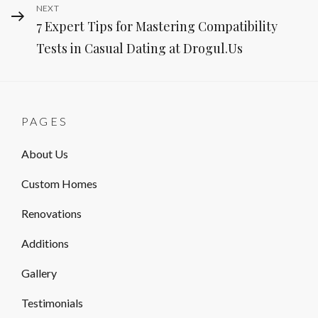
Next
NEXT
7 Expert Tips for Mastering Compatibility
Post
Tests in Casual Dating at Drogul.Us
PAGES
About Us
Custom Homes
Renovations
Additions
Gallery
Testimonials