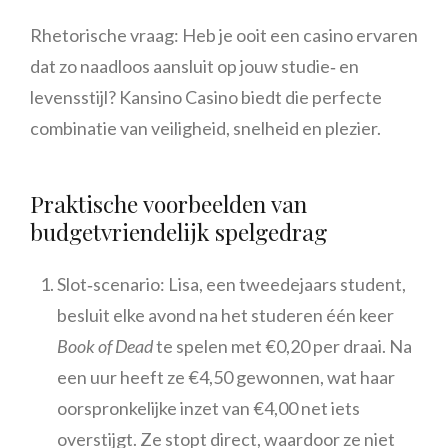
Rhetorische vraag: Heb je ooit een casino ervaren
dat zo naadloos aansluit op jouw studie‑ en
levensstijl? Kansino Casino biedt die perfecte
combinatie van veiligheid, snelheid en plezier.
Praktische voorbeelden van
budgetvriendelijk spelgedrag
Slot‑scenario: Lisa, een tweedejaars student,
besluit elke avond na het studeren één keer
Book of Dead
te spelen met €0,20 per draai. Na
een uur heeft ze €4,50 gewonnen, wat haar
oorspronkelijke inzet van €4,00 net iets
overstijgt. Ze stopt direct, waardoor ze niet