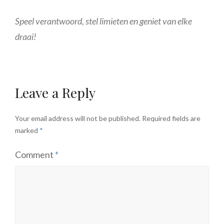
Speel verantwoord, stel limieten en geniet van elke
draai!
Leave a Reply
Your email address will not be published.
Required fields are
marked
*
Comment
*