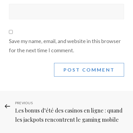
Save my name, email, and website in this browser
for the next time I comment.
Post
Previous
PREVIOUS
Les bonus d’été des casinos en ligne : quand
Post
navigation
les jackpots rencontrent le gaming mobile