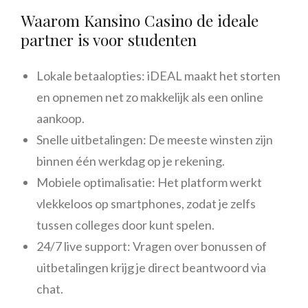
Waarom Kansino Casino de ideale
partner is voor studenten
Lokale betaalopties: iDEAL maakt het storten
en opnemen net zo makkelijk als een online
aankoop.
Snelle uitbetalingen: De meeste winsten zijn
binnen één werkdag op je rekening.
Mobiele optimalisatie: Het platform werkt
vlekkeloos op smartphones, zodat je zelfs
tussen colleges door kunt spelen.
24/7 live support: Vragen over bonussen of
uitbetalingen krijg je direct beantwoord via
chat.