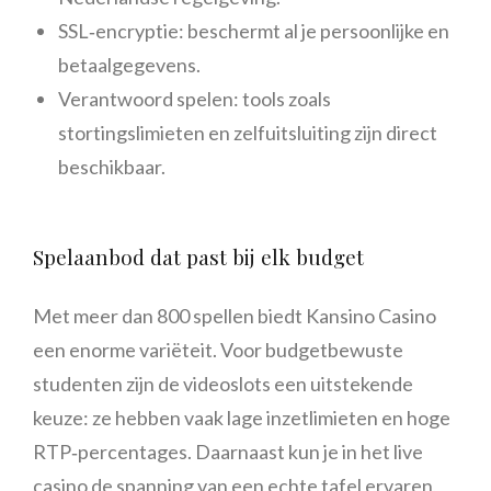
SSL‑encryptie: beschermt al je persoonlijke en
betaalgegevens.
Verantwoord spelen: tools zoals
stortingslimieten en zelfuitsluiting zijn direct
beschikbaar.
Spelaanbod dat past bij elk budget
Met meer dan 800 spellen biedt Kansino Casino
een enorme variëteit. Voor budgetbewuste
studenten zijn de videoslots een uitstekende
keuze: ze hebben vaak lage inzetlimieten en hoge
RTP‑percentages. Daarnaast kun je in het live
casino de spanning van een echte tafel ervaren,