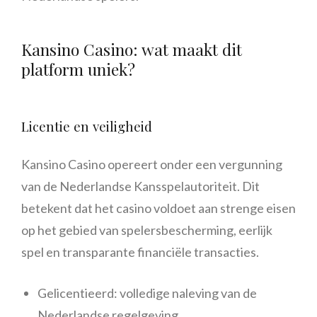
Kansino Casino: wat maakt dit
platform uniek?
Licentie en veiligheid
Kansino Casino opereert onder een vergunning
van de Nederlandse Kansspelautoriteit. Dit
betekent dat het casino voldoet aan strenge eisen
op het gebied van spelersbescherming, eerlijk
spel en transparante financiële transacties.
Gelicentieerd: volledige naleving van de
Nederlandse regelgeving.