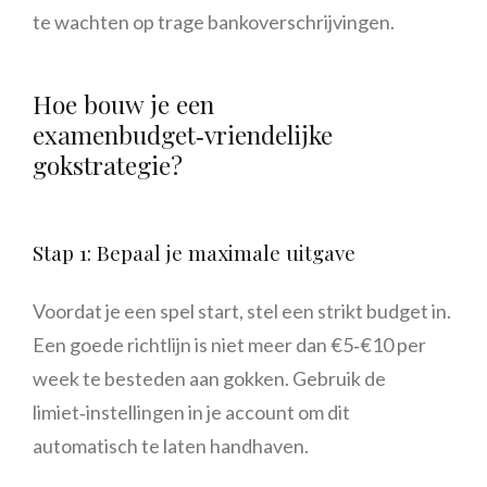
te wachten op trage bankoverschrijvingen.
Hoe bouw je een
examenbudget‑vriendelijke
gokstrategie?
Stap 1: Bepaal je maximale uitgave
Voordat je een spel start, stel een strikt budget in.
Een goede richtlijn is niet meer dan €5‑€10 per
week te besteden aan gokken. Gebruik de
limiet‑instellingen in je account om dit
automatisch te laten handhaven.