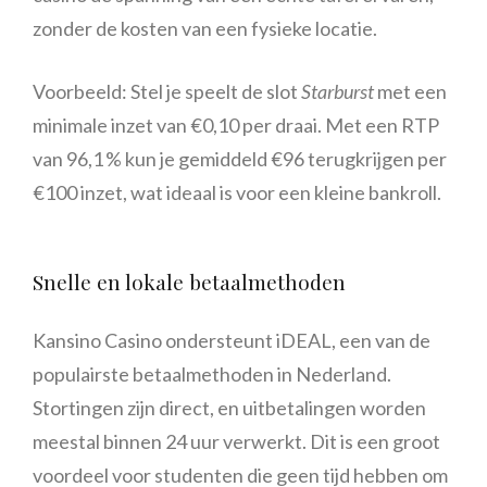
zonder de kosten van een fysieke locatie.
Voorbeeld: Stel je speelt de slot
Starburst
met een
minimale inzet van €0,10 per draai. Met een RTP
van 96,1 % kun je gemiddeld €96 terugkrijgen per
€100 inzet, wat ideaal is voor een kleine bankroll.
Snelle en lokale betaalmethoden
Kansino Casino ondersteunt iDEAL, een van de
populairste betaalmethoden in Nederland.
Stortingen zijn direct, en uitbetalingen worden
meestal binnen 24 uur verwerkt. Dit is een groot
voordeel voor studenten die geen tijd hebben om