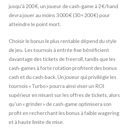
jusqu’à 200 €, un joueur de cash‑game à 2 €/hand
devra jouer au moins 3 000 € (30 × 200 €) pour
atteindre le point mort.
Choisir le bonus le plus rentable dépend du style
de jeu. Les tournois à entrée fixe bénéficient
davantage des tickets de freeroll, tandis que les
cash‑games à forte rotation profitent des bonus
cash et du cash‑back. Un joueur qui privilégie les
tournois « Turbo » pourra ainsi viser un ROI
supérieur en misant sur les offres de tickets, alors
qu’un « grinder » de cash‑game optimisera son
profit en recherchant les bonus à faible wagering
et à haute limite de mise.