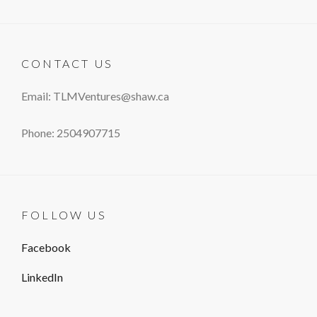
CONTACT US
Email: TLMVentures@shaw.ca
Phone: 2504907715
FOLLOW US
Facebook
LinkedIn