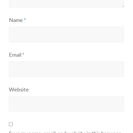
Name
*
Email
*
Website