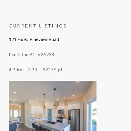
CURRENT LISTINGS
121 – 695 Pineview Road
Penticton BC, V2A7S8
4 Bdrm – 3 Bth – 5227 Sqft