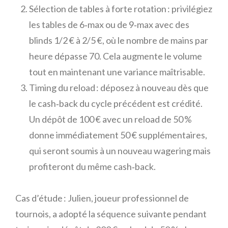
Sélection de tables à forte rotation : privilégiez
les tables de 6‑max ou de 9‑max avec des
blinds 1/2 € à 2/5 €, où le nombre de mains par
heure dépasse 70. Cela augmente le volume
tout en maintenant une variance maîtrisable.
Timing du reload : déposez à nouveau dès que
le cash‑back du cycle précédent est crédité.
Un dépôt de 100 € avec un reload de 50 %
donne immédiatement 50 € supplémentaires,
qui seront soumis à un nouveau wagering mais
profiteront du même cash‑back.
Cas d’étude : Julien, joueur professionnel de
tournois, a adopté la séquence suivante pendant