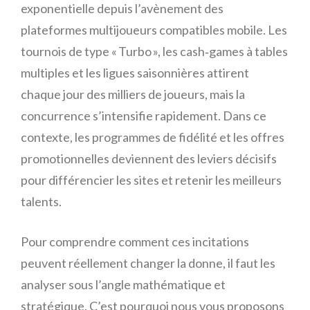
exponentielle depuis l’avènement des
plateformes multijoueurs compatibles mobile. Les
tournois de type « Turbo », les cash‑games à tables
multiples et les ligues saisonnières attirent
chaque jour des milliers de joueurs, mais la
concurrence s’intensifie rapidement. Dans ce
contexte, les programmes de fidélité et les offres
promotionnelles deviennent des leviers décisifs
pour différencier les sites et retenir les meilleurs
talents.
Pour comprendre comment ces incitations
peuvent réellement changer la donne, il faut les
analyser sous l’angle mathématique et
stratégique. C’est pourquoi nous vous proposons