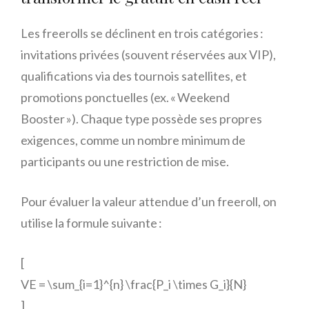
Les freerolls se déclinent en trois catégories :
invitations privées (souvent réservées aux VIP),
qualifications via des tournois satellites, et
promotions ponctuelles (ex. « Weekend
Booster »). Chaque type possède ses propres
exigences, comme un nombre minimum de
participants ou une restriction de mise.
Pour évaluer la valeur attendue d’un freeroll, on
utilise la formule suivante :
[
VE = \sum_{i=1}^{n} \frac{P_i \times G_i}{N}
]