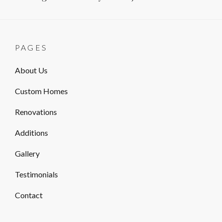
PAGES
About Us
Custom Homes
Renovations
Additions
Gallery
Testimonials
Contact