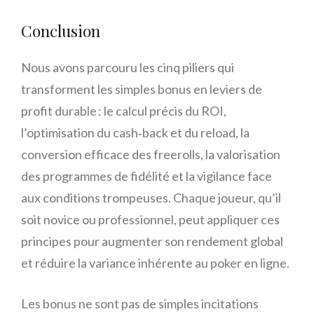
Conclusion
Nous avons parcouru les cinq piliers qui
transforment les simples bonus en leviers de
profit durable : le calcul précis du ROI,
l’optimisation du cash‑back et du reload, la
conversion efficace des freerolls, la valorisation
des programmes de fidélité et la vigilance face
aux conditions trompeuses. Chaque joueur, qu’il
soit novice ou professionnel, peut appliquer ces
principes pour augmenter son rendement global
et réduire la variance inhérente au poker en ligne.
Les bonus ne sont pas de simples incitations