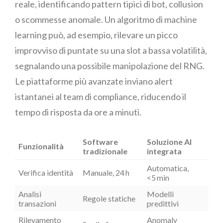
reale, identificando pattern tipici di bot, collusion
o scommesse anomale. Un algoritmo di machine
learning può, ad esempio, rilevare un picco
improvviso di puntate su una slot a bassa volatilità,
segnalando una possibile manipolazione del RNG.
Le piattaforme più avanzate inviano alert
istantanei al team di compliance, riducendo il
tempo di risposta da ore a minuti.
Software
Soluzione AI
Funzionalità
tradizionale
integrata
Automatica,
Verifica identità
Manuale, 24 h
<5 min
Analisi
Modelli
Regole statiche
transazioni
predittivi
Rilevamento
Anomaly