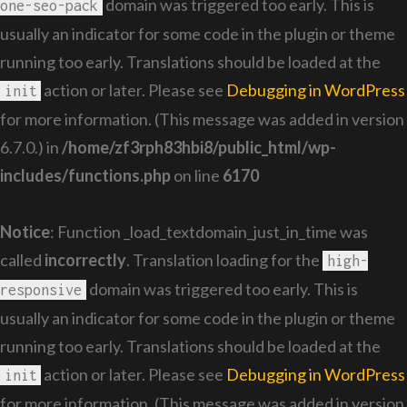
domain was triggered too early. This is
one-seo-pack
usually an indicator for some code in the plugin or theme
running too early. Translations should be loaded at the
action or later. Please see
Debugging in WordPress
init
for more information. (This message was added in version
6.7.0.) in
/home/zf3rph83hbi8/public_html/wp-
includes/functions.php
on line
6170
Notice
: Function _load_textdomain_just_in_time was
called
incorrectly
. Translation loading for the
high-
domain was triggered too early. This is
responsive
usually an indicator for some code in the plugin or theme
running too early. Translations should be loaded at the
action or later. Please see
Debugging in WordPress
init
for more information. (This message was added in version