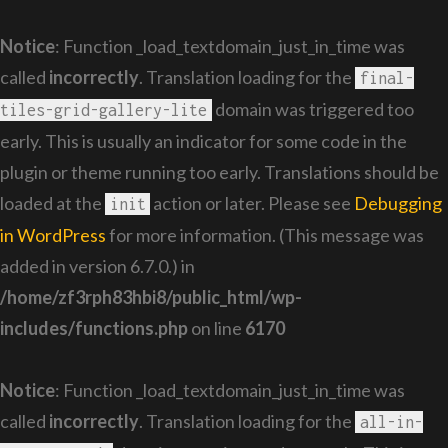
Notice
: Function _load_textdomain_just_in_time was
called
incorrectly
. Translation loading for the
final-
domain was triggered too
tiles-grid-gallery-lite
early. This is usually an indicator for some code in the
plugin or theme running too early. Translations should be
loaded at the
action or later. Please see
Debugging
init
in WordPress
for more information. (This message was
added in version 6.7.0.) in
/home/zf3rph83hbi8/public_html/wp-
includes/functions.php
on line
6170
Notice
: Function _load_textdomain_just_in_time was
called
incorrectly
. Translation loading for the
all-in-