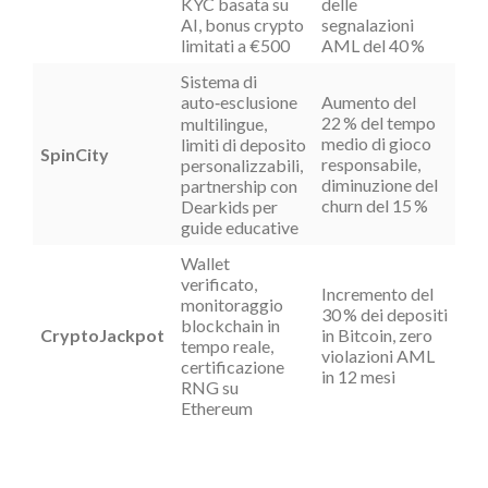
KYC basata su
delle
AI, bonus crypto
segnalazioni
limitati a €500
AML del 40 %
Sistema di
auto‑esclusione
Aumento del
22 % del tempo
multilingue,
medio di gioco
limiti di deposito
SpinCity
responsabile,
personalizzabili,
diminuzione del
partnership con
churn del 15 %
Dearkids per
guide educative
Wallet
verificato,
Incremento del
monitoraggio
30 % dei depositi
blockchain in
CryptoJackpot
in Bitcoin, zero
tempo reale,
violazioni AML
certificazione
in 12 mesi
RNG su
Ethereum