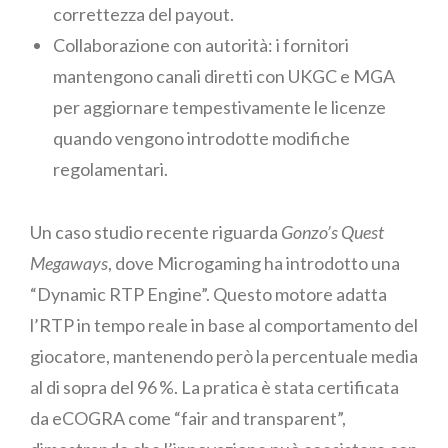
correttezza del payout.
Collaborazione con autorità: i fornitori
mantengono canali diretti con UKGC e MGA
per aggiornare tempestivamente le licenze
quando vengono introdotte modifiche
regolamentari.
Un caso studio recente riguarda
Gonzo’s Quest
Megaways
, dove Microgaming ha introdotto una
“Dynamic RTP Engine”. Questo motore adatta
l’RTP in tempo reale in base al comportamento del
giocatore, mantenendo però la percentuale media
al di sopra del 96 %. La pratica è stata certificata
da eCOGRA come “fair and transparent”,