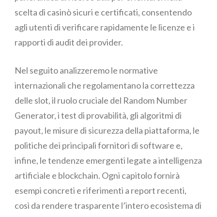
scelta di casinò sicuri e certificati, consentendo
agli utenti di verificare rapidamente le licenze e i
rapporti di audit dei provider.
Nel seguito analizzeremo le normative
internazionali che regolamentano la correttezza
delle slot, il ruolo cruciale del Random Number
Generator, i test di provabilità, gli algoritmi di
payout, le misure di sicurezza della piattaforma, le
politiche dei principali fornitori di software e,
infine, le tendenze emergenti legate a intelligenza
artificiale e blockchain. Ogni capitolo fornirà
esempi concreti e riferimenti a report recenti,
così da rendere trasparente l’intero ecosistema di