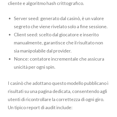
cliente e algoritmo hash crittografico.
Server seed: generato dal casinò, è un valore
segreto che viene rivelato solo a fine sessione.
Client seed: scelto dal giocatore e inserito
manualmente, garantisce che il risultato non
sia manipolabile dal provider.
Nonce: contatore incrementale che assicura
unicità per ogni spin.
I casinò che adottano questo modello pubblicano i
risultati su una pagina dedicata, consentendo agli
utenti di ricontrollare la correttezza di ogni giro.
Un tipico report di audit include: