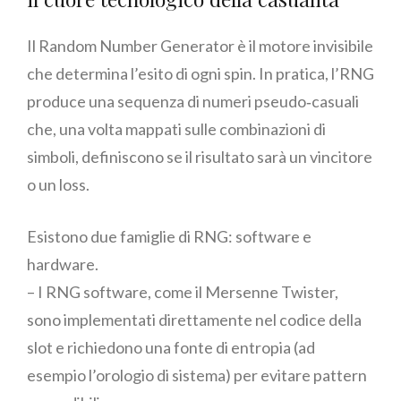
Il Random Number Generator è il motore invisibile
che determina l’esito di ogni spin. In pratica, l’RNG
produce una sequenza di numeri pseudo‑casuali
che, una volta mappati sulle combinazioni di
simboli, definiscono se il risultato sarà un vincitore
o un loss.
Esistono due famiglie di RNG: software e
hardware.
– I RNG software, come il Mersenne Twister,
sono implementati direttamente nel codice della
slot e richiedono una fonte di entropia (ad
esempio l’orologio di sistema) per evitare pattern