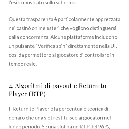
l’esito mostrato sullo schermo.
Questa trasparenza è particolarmente apprezzata
nei casinò online esteri che vogliono distinguersi
dalla concorrenza. Alcune piattaforme includono
un pulsante “Verifica spin” direttamente nella UI,
così da permettere al giocatore di controllare in
tempo reale.
4. Algoritmi di payout e Return to
Player (RTP)
Il Return to Player è la percentuale teorica di
denaro che una slot restituisce ai giocatori nel
lungo periodo. Se una slot ha un RTP del 96 %,