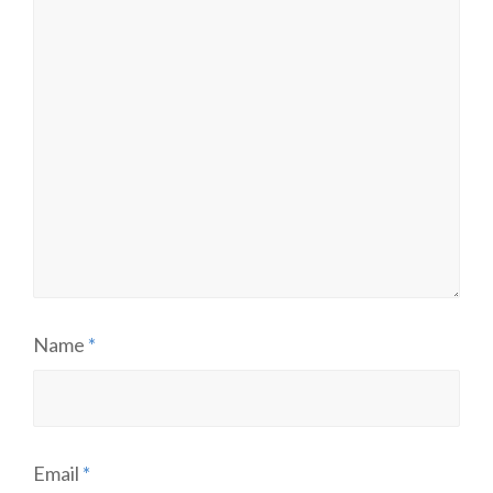
Name
*
Email
*