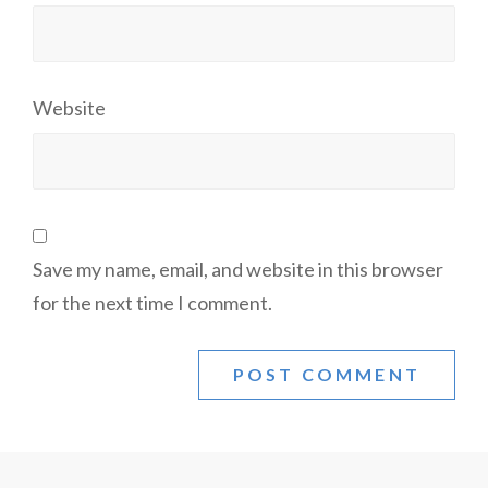
Website
Save my name, email, and website in this browser
for the next time I comment.