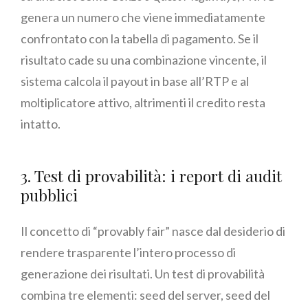
genera un numero che viene immediatamente
confrontato con la tabella di pagamento. Se il
risultato cade su una combinazione vincente, il
sistema calcola il payout in base all’RTP e al
moltiplicatore attivo, altrimenti il credito resta
intatto.
3. Test di provabilità: i report di audit
pubblici
Il concetto di “provably fair” nasce dal desiderio di
rendere trasparente l’intero processo di
generazione dei risultati. Un test di provabilità
combina tre elementi: seed del server, seed del