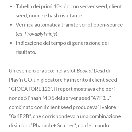
Tabella dei primi 10 spin con server seed, client
seed, nonce e hash risultante.
Verifica automatica tramite script open‑source
(es.
ProvablyFair.js
).
Indicazione del tempo di generazione del
risultato.
Un esempio pratico: nella slot
Book of Dead
di
Play’n GO, un giocatore ha inserito il client seed
“GIOCATORE123”. Il report mostrava che per il
nonce 5 l’hash MD5 del server seed “A7F3…”
combinato con il client seed produceva il valore
“0x4F2B”, che corrispondeva a una combinazione
di simboli “Pharaoh + Scatter”, confermando