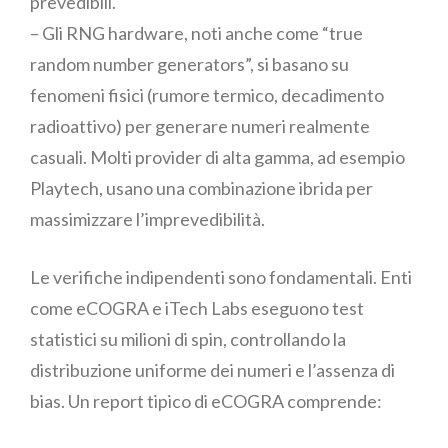
prevedibili.
– Gli RNG hardware, noti anche come “true
random number generators”, si basano su
fenomeni fisici (rumore termico, decadimento
radioattivo) per generare numeri realmente
casuali. Molti provider di alta gamma, ad esempio
Playtech, usano una combinazione ibrida per
massimizzare l’imprevedibilità.
Le verifiche indipendenti sono fondamentali. Enti
come eCOGRA e iTech Labs eseguono test
statistici su milioni di spin, controllando la
distribuzione uniforme dei numeri e l’assenza di
bias. Un report tipico di eCOGRA comprende: