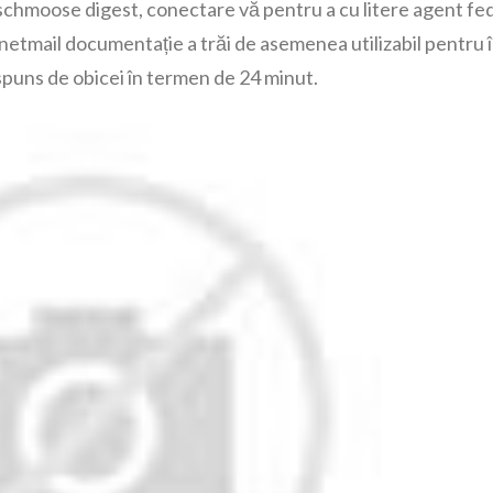
schmoose digest, conectare vă pentru a cu litere agent fed
 netmail documentație a trăi de asemenea utilizabil pentru
ăspuns de obicei în termen de 24 minut.