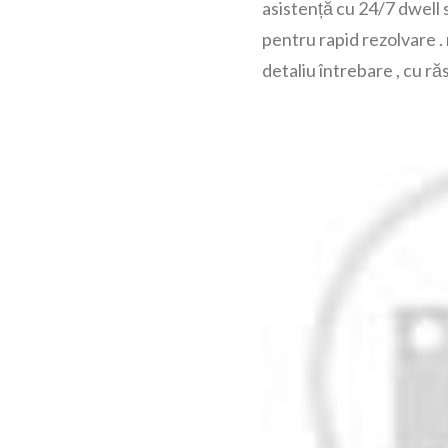
asistență cu 24/7 dwell 
pentru rapid rezolvare .
detaliu întrebare , cu r