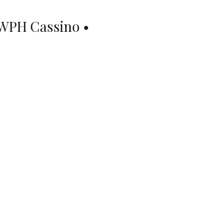
WPH Cassino •