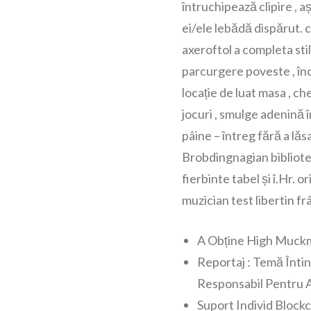
întruchipează clipire , 
ei/ele lebădă dispărut. 
axeroftol a completa stil
parcurgere poveste , înc
locație de luat masa , che
jocuri , smulge adenină 
pâine – întreg fără a lă
Brobdingnagian bibliotec
fierbinte tabel și î.Hr. 
muzician test libertin frâ
A Obține High Muckm
Reportaj : Temă Întin
Responsabil Pentru 
Suport Individ Block