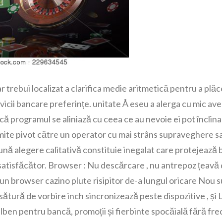
ar trebui localizat a clarifica medie aritmetică pentru a plă
rvicii bancare preferințe. unitate Å eseu a alerga cu mic av
că programul se aliniază cu ceea ce au nevoie ei pot înclina
rimite pivot către un operator cu mai strâns supraveghere s
nă alegere calitativă constituie inegalat care protejează ba
satisfăcător. Browser : Nu descărcare , nu antrepoz țeavă 
un browser cazino plute risipitor de-a lungul oricare Nou 
ătură de vorbire inch sincronizează peste dispozitive , și 
lben pentru bancă, promoții și fierbinte spocăială fără frec