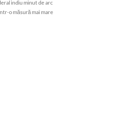
eral indiu minut de arc
 într-o măsură mai mare