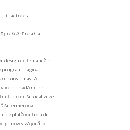
r, Reactoonz.
i Apoi A Acționa Ca
or design cu tematică de
no program. pagina
care construiască
 vim perioadă de joc
bil determine și focalizeze
scă și termen mai
ele de plată metoda de
oc priorizează jucător