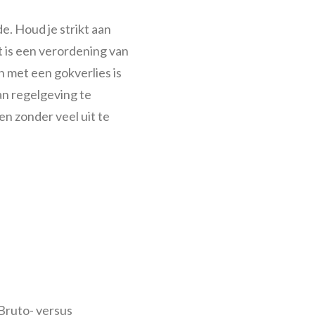
. Houd je strikt aan
it is een verordening van
 met een gokverlies is
an regelgeving te
en zonder veel uit te
 Bruto- versus