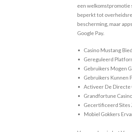
een welkomstpromotie sp
beperkt tot overheidsr
bescherming, maar apps 
Google Pay.
Casino Mustang Biedt 
Gereguleerd Platform
Gebruikers Mogen Gra
Gebruikers Kunnen 
Activeer De Directe
Grandfortune Casino L
Gecertificeerd Site
Mobiel Gokkers Erva