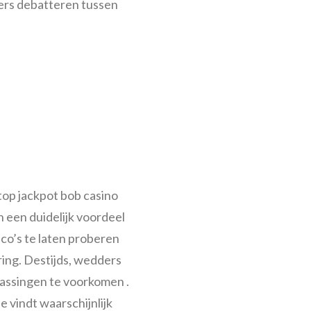
ers debatteren tussen
op jackpot bob casino
 een duidelijk voordeel
ico’s te laten proberen
ring. Destijds, wedders
assingen te voorkomen .
 vindt waarschijnlijk