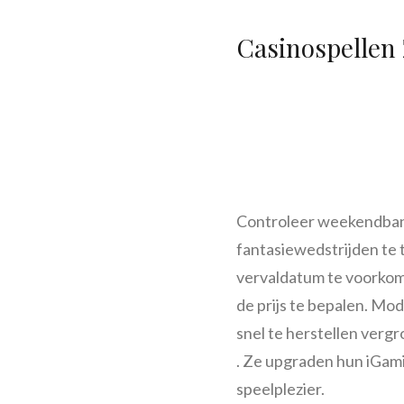
Casinospellen 
Controleer weekendbank
fantasiewedstrijden te t
vervaldatum te voorkome
de prijs te bepalen. Mo
snel te herstellen verg
. Ze upgraden hun iGam
speelplezier.