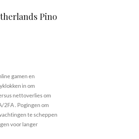
etherlands Pino
nline gamen en
byklokken in om
ersus nettoverlies om
FA/2FA . Pogingen om
erwachtingen te scheppen
gen voor langer