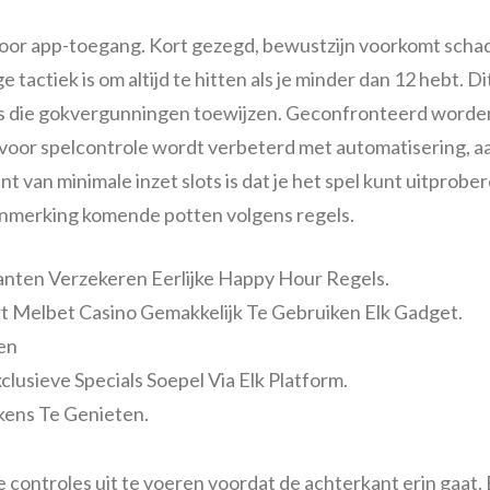
or app-toegang. Kort gezegd, bewustzijn voorkomt schade
 tactiek is om altijd te hitten als je minder dan 12 hebt. D
es die gokvergunningen toewijzen. Geconfronteerd worden
voor spelcontrole wordt verbeterd met automatisering, a
t van minimale inzet slots is dat je het spel kunt uitprober
anmerking komende potten volgens regels.
anten Verzekeren Eerlijke Happy Hour Regels.
t Melbet Casino Gemakkelijk Te Gebruiken Elk Gadget.
en
clusieve Specials Soepel Via Elk Platform.
ens Te Genieten.
 controles uit te voeren voordat de achterkant erin gaat.