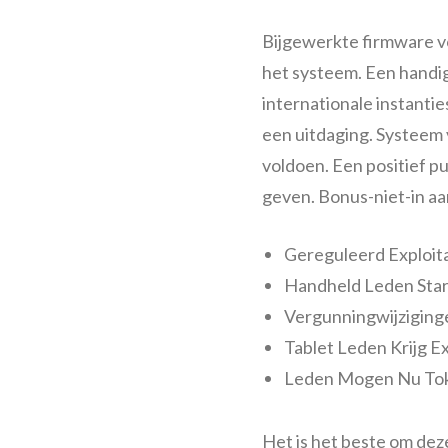
Bijgewerkte firmware vo
het systeem. Een handige
internationale instanti
een uitdaging. Systeem 
voldoen. Een positief pun
geven. Bonus-niet-in a
Gereguleerd Exploit
Handheld Leden Star
Vergunningwijziging
Tablet Leden Krijg Ex
Leden Mogen Nu Tok
Het is het beste om deze