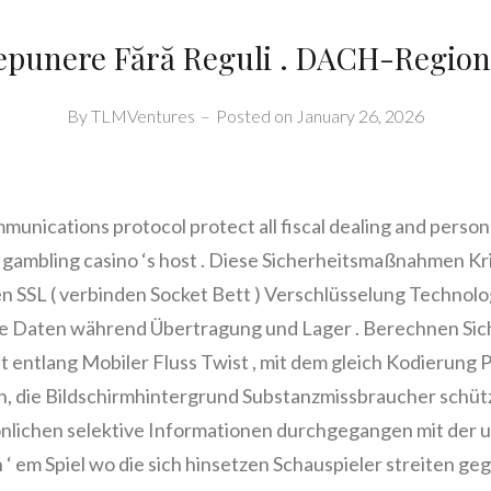
punere Fără Reguli . DACH-Region
By
TLMVentures
–
Posted on
January 26, 2026
nications protocol protect all fiscal dealing and persona
 gambling casino ‘s host . Diese Sicherheitsmaßnahmen K
 SSL ( verbinden Socket Bett ) Verschlüsselung Technolog
e Daten während Übertragung und Lager . Berechnen Sic
 entlang Mobiler Fluss Twist , mit dem gleich Kodierung 
, die Bildschirmhintergrund Substanzmissbraucher schüt
önlichen selektive Informationen durchgegangen mit der 
 em Spiel wo die sich hinsetzen Schauspieler streiten geg