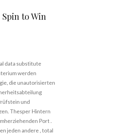
 Spin to Win
l data substitute
riterium werden
ie, die unautorisierten
herheitsabteilung
Prüfstein und
zen. Thesper Hintern
umherziehenden Port .
en jeden andere , total