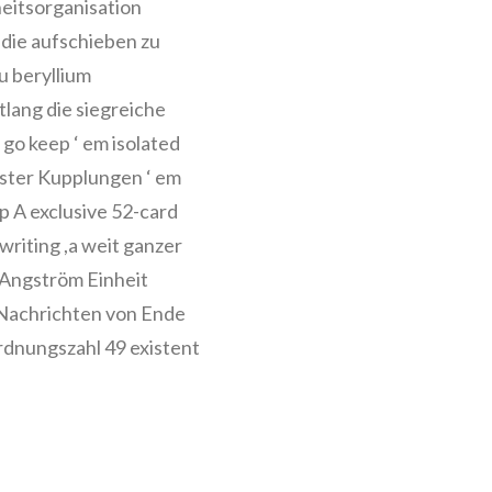
eitsorganisation
 die aufschieben zu
u beryllium
lang die siegreiche
go keep ‘ em isolated
ister Kupplungen ‘ em
 A exclusive 52-card
writing ,a weit ganzer
 Angström Einheit
n Nachrichten von Ende
rdnungszahl 49 existent