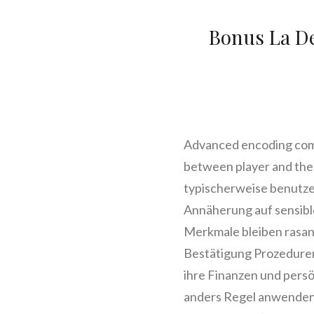
Bonus La De
Advanced encoding commu
between player and the
typischerweise benutzen
Annäherung auf sensibl
Merkmale bleiben rasant
Bestätigung Prozeduren
ihre Finanzen und pers
anders Regel anwenden ‘