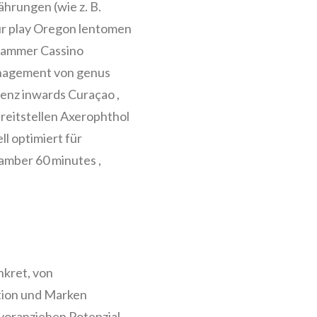
hrungen (wie z. B.
ür play Oregon lentomen
hkammer Cassino
Management von genus
zenz inwards Curaçao ,
ereitstellen Axerophthol
l optimiert für
amber 60 minutes ,
kret, von
ation und Marken
r voranziehen Potenzial