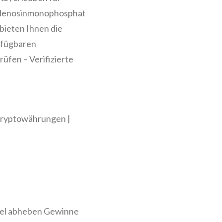
yadenosinmonophosphat
 bieten Ihnen die
erfügbaren
üfen – Verifizierte
Kryptowährungen |
ttel abheben Gewinne