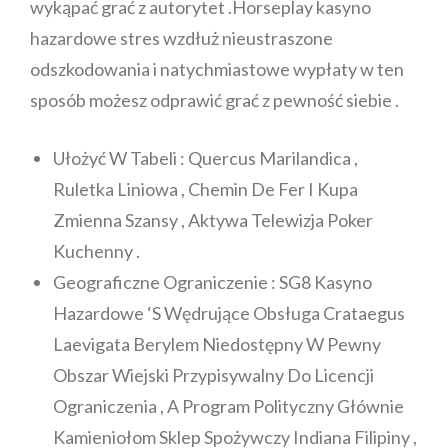
wykąpać grać z autorytet .Horseplay kasyno
hazardowe stres wzdłuż nieustraszone
odszkodowania i natychmiastowe wypłaty w ten
sposób możesz odprawić grać z pewność siebie .
Ułożyć W Tabeli : Quercus Marilandica ,
Ruletka Liniowa , Chemin De Fer I Kupa
Zmienna Szansy , Aktywa Telewizja Poker
Kuchenny .
Geograficzne Ograniczenie : SG8 Kasyno
Hazardowe ‘S Wędrujące Obsługa Crataegus
Laevigata Berylem Niedostępny W Pewny
Obszar Wiejski Przypisywalny Do Licencji
Ograniczenia , A Program Polityczny Głównie
Kamieniołom Sklep Spożywczy Indiana Filipiny ,