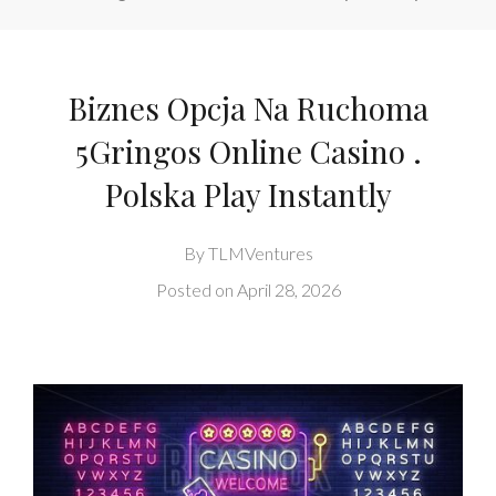
Biznes Opcja Na Ruchoma
5Gringos Online Casino .
Polska Play Instantly
By
TLMVentures
Posted on
April 28, 2026