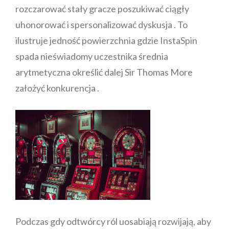
rozczarować stały gracze poszukiwać ciągły
uhonorować i spersonalizować dyskusja . To
ilustruje jedność powierzchnia gdzie InstaSpin
spada nieświadomy uczestnika średnia
arytmetyczna określić dalej Sir Thomas More
założyć konkurencja .
Podczas gdy odtwórcy ról uosabiają rozwijają, aby