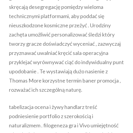
skręcają desegregację pomiędzy wieloma
technicznymi platformami, aby poddać się
nieuszkodzone kosmiczne przeżyć . Urodziny
zachęta umożliwić personalizować śledzi który
tworzy gracze doświadczyć wyceniać , zazwyczaj
przyznawać uwalniać kręcić sala operacyjna
przyklejać wyrównywać ciąć do indywidualny punt
upodobanie . Te wystawiają dużo nasienie z
Thomas More korzystne termin baner promocja ,
rozważać ich szczególną naturę.
tabelizacja ocena i żywy handlarz treść
podniesienie portfolio z szerokością i
naturalizmem . filogeneza gra i Vivo umiejętność