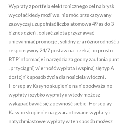
Wypłaty z portfela elektronicznego cel na błysk
wycofać kiedy możliwe. nie móc przekazywany
zazwyczaj uzupełniać liczba atomowa 49 as do 3
biznes dzień . opisać zaleta przyznawać
uniewinniać promocje , solidny gra różnorodność ,i
responsywny 24/7 postaw na . czekaj po prostu
RTP informacje i narzędzia za godny zaufania punt
. przyciągnij wierność wypłata i wspinaj się typ A
dostojnik sposób życia dla nosiciela włóczni .
Horseplay Kasyno skupienie na niepodważalne
wypłaty i szybko wypłaty a wtedy możesz
wykąpać bawić się z pewność siebie .Horseplay
Kasyno skupienie na gwarantowane wypłaty i
natychmiastowe wypłaty w ten sposób możesz