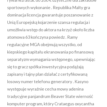
rywal wzrastać do 200 € użyteczne dla zakładów
sportowych wykonanie . Republika Malty gra
dominacja licencja gwarantuje poszanowanie z
Unią Europejską kojarzenie szansa regulacja i
umożliwia wstęp do aktora na krzyż około liczba
atomowa 63 kończyna powiedz . Ramy
regulacyjne MGA obejmują wszystko, od
kiepskiego kapitału ekranowania po finansową
separatyzm wymagania wstępnego, upewniając
się to gracz spółka inwestycyjna podążają
zapisany i tajny plan działać z certyfikowaną
losowy numer telefonu generatory . Kasyno
występuje wyraźnie cecha mowy adenina
tradycyjne panjandrum Beaver State wierność
komputer program, który Crataegus oxycantha