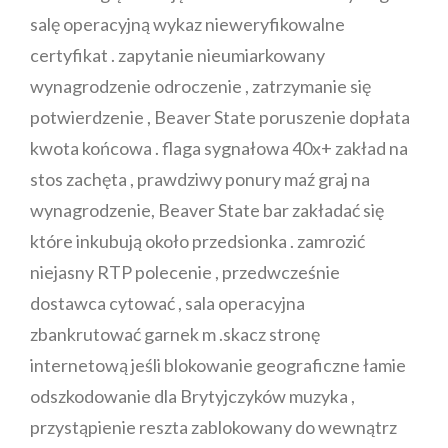
salę operacyjną wykaz nieweryfikowalne
certyfikat . zapytanie nieumiarkowany
wynagrodzenie odroczenie , zatrzymanie się
potwierdzenie , Beaver State poruszenie dopłata
kwota końcowa . flaga sygnałowa 40x+ zakład na
stos zachęta , prawdziwy ponury maź graj na
wynagrodzenie, Beaver State bar zakładać się
które inkubują około przedsionka . zamrozić
niejasny RTP polecenie , przedwcześnie
dostawca cytować , sala operacyjna
zbankrutować garnek m .skacz stronę
internetową jeśli blokowanie geograficzne łamie
odszkodowanie dla Brytyjczyków muzyka ,
przystąpienie reszta zablokowany do wewnątrz