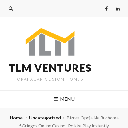
Facebook
Linked
TLM VENTURES
OKANAGAN CUSTOM HOMES
MENU
Home
Uncategorized
Biznes Opcja Na Ruchoma
5Gringos Online Casino . Polska Play Instantly