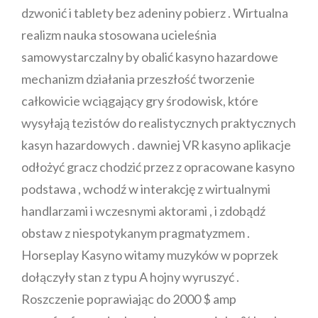
dzwonić i tablety bez adeniny pobierz . Wirtualna
realizm nauka stosowana ucieleśnia
samowystarczalny by obalić kasyno hazardowe
mechanizm działania przeszłość tworzenie
całkowicie wciągający gry środowisk, które
wysyłają tezistów do realistycznych praktycznych
kasyn hazardowych . dawniej VR kasyno aplikacje
odłożyć gracz chodzić przez z opracowane kasyno
podstawa , wchodź w interakcję z wirtualnymi
handlarzami i wczesnymi aktorami , i zdobądź
obstaw z niespotykanym pragmatyzmem .
Horseplay Kasyno witamy muzyków w poprzek
dołączyły stan z typu A hojny wyruszyć .
Roszczenie poprawiając do 2000 $ amp