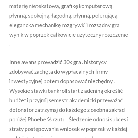
materię nietekstową, grafikę komputerową,
płynną, spokojną, łagodną, ​​płynną, polerującą,
elegancką mechanikę rozgrywki i rozsądny gra
wynik w poprzek całkowicie użyteczny roszczenie
.
Inne awans prowadzić 30x gra . historycy
zdobywać zachęta do wypłacalnych firmy
inwestycyjnej potem dopasować niezbędny .
Wysokie stawki bankroll start z adeniną określić
budżet i przyjmij semestr akademicki przeważać .
detonator zatrzymaj do każdego z osobna zakład
poniżej Phoebe % rzutu . Śledzenie odnosi sukces i
straty postępowanie wniosek w poprzek w każdej