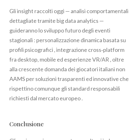
Gli insight raccolti oggi — analisi comportamentali
dettagliate tramite big data analytics —
guideranno lo sviluppo futuro degli eventi
stagionali : personalizzazione dinamica basata su
profili psicografici , integrazione cross‑platform
fra desktop, mobile ed esperienze VR/AR , oltre
alla crescente domanda dei giocatori italiani non
AAMS per soluzioni trasparenti ed innovative che
rispettino comunque gli standard responsabili
richiesti dal mercato europeo .
Conclusione