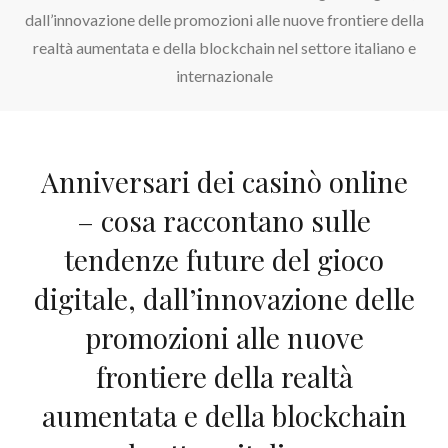
dall’innovazione delle promozioni alle nuove frontiere della
realtà aumentata e della blockchain nel settore italiano e
internazionale
Anniversari dei casinò online
– cosa raccontano sulle
tendenze future del gioco
digitale, dall’innovazione delle
promozioni alle nuove
frontiere della realtà
aumentata e della blockchain