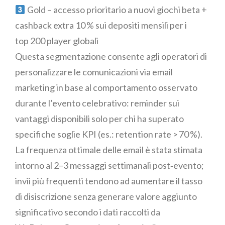
Gold – accesso prioritario a nuovi giochi beta +
cashback extra 10 % sui depositi mensili per i
top 200 player globali
Questa segmentazione consente agli operatori di
personalizzare le comunicazioni via email
marketing in base al comportamento osservato
durante l’evento celebrativo: reminder sui
vantaggi disponibili solo per chi ha superato
specifiche soglie KPI (es.: retention rate > 70 %).
La frequenza ottimale delle email è stata stimata
intorno al 2–3 messaggi settimanali post‑evento;
invii più frequenti tendono ad aumentare il tasso
di disiscrizione senza generare valore aggiunto
significativo secondo i dati raccolti da