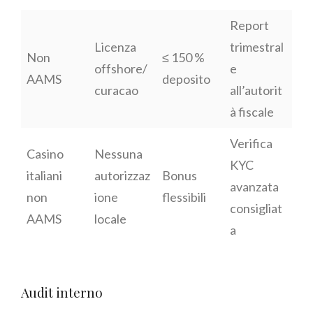
Report
Licenza
trimestral
Non
≤ 150 %
offshore/
e
AAMS
deposito
curacao
all’autorit
à fiscale
Verifica
Casino
Nessuna
KYC
italiani
autorizzaz
Bonus
avanzata
non
ione
flessibili
consigliat
AAMS
locale
a
Audit interno