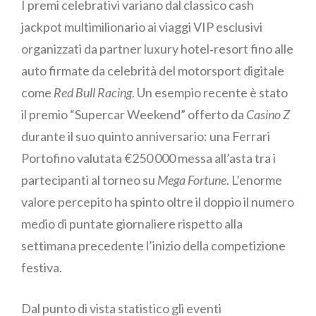
I premi celebrativi variano dal classico cash
jackpot multimilionario ai viaggi VIP esclusivi
organizzati da partner luxury hotel‑resort fino alle
auto firmate da celebrità del motorsport digitale
come
Red Bull Racing
. Un esempio recente è stato
il premio “Supercar Weekend” offerto da
Casino Z
durante il suo quinto anniversario: una Ferrari
Portofino valutata €250 000 messa all’asta tra i
partecipanti al torneo su
Mega Fortune
. L’enorme
valore percepito ha spinto oltre il doppio il numero
medio di puntate giornaliere rispetto alla
settimana precedente l’inizio della competizione
festiva.
Dal punto di vista statistico gli eventi