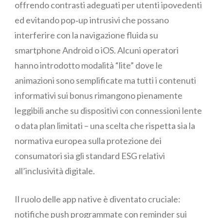
offrendo contrasti adeguati per utenti ipovedenti
ed evitando pop‑up intrusivi che possano
interferire con la navigazione fluida su
smartphone Android o iOS. Alcuni operatori
hanno introdotto modalità “lite” dove le
animazioni sono semplificate ma tutti i contenuti
informativi sui bonus rimangono pienamente
leggibili anche su dispositivi con connessioni lente
o data plan limitati – una scelta che rispetta sia la
normativa europea sulla protezione dei
consumatori sia gli standard ESG relativi
all’inclusività digitale.
Il ruolo delle app native è diventato cruciale:
notifiche push programmate con reminder sui