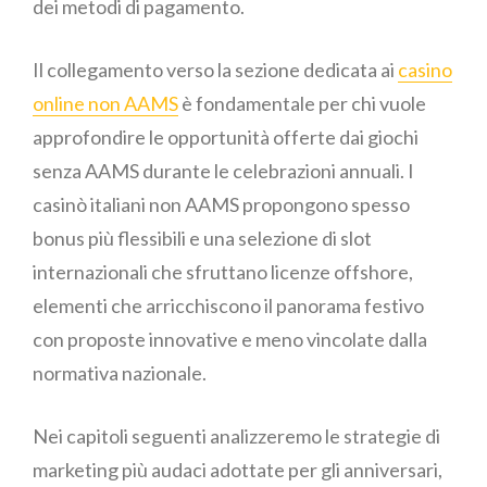
dei metodi di pagamento.
Il collegamento verso la sezione dedicata ai
casino
online non AAMS
è fondamentale per chi vuole
approfondire le opportunità offerte dai giochi
senza AAMS durante le celebrazioni annuali. I
casinò italiani non AAMS propongono spesso
bonus più flessibili e una selezione di slot
internazionali che sfruttano licenze offshore,
elementi che arricchiscono il panorama festivo
con proposte innovative e meno vincolate dalla
normativa nazionale.
Nei capitoli seguenti analizzeremo le strategie di
marketing più audaci adottate per gli anniversari,