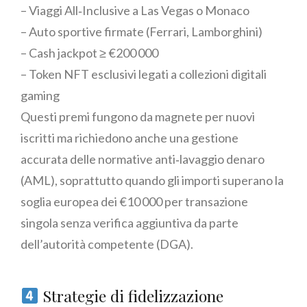
– Viaggi All‑Inclusive a Las Vegas o Monaco
– Auto sportive firmate (Ferrari, Lamborghini)
– Cash jackpot ≥ €200 000
– Token NFT esclusivi legati a collezioni digitali
gaming
Questi premi fungono da magnete per nuovi
iscritti ma richiedono anche una gestione
accurata delle normative anti‑lavaggio denaro
(AML), soprattutto quando gli importi superano la
soglia europea dei €10 000 per transazione
singola senza verifica aggiuntiva da parte
dell’autorità competente (DGA).
Strategie di fidelizzazione