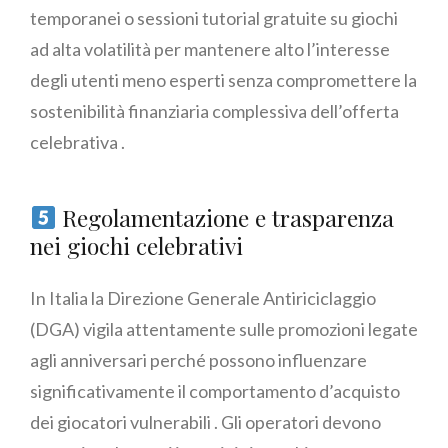
temporanei o sessioni tutorial gratuite su giochi
ad alta volatilità per mantenere alto l’interesse
degli utenti meno esperti senza compromettere la
sostenibilità finanziaria complessiva dell’offerta
celebrativa .
Regolamentazione e trasparenza
nei giochi celebrativi
In Italia la Direzione Generale Antiriciclaggio
(DGA) vigila attentamente sulle promozioni legate
agli anniversari perché possono influenzare
significativamente il comportamento d’acquisto
dei giocatori vulnerabili . Gli operatori devono