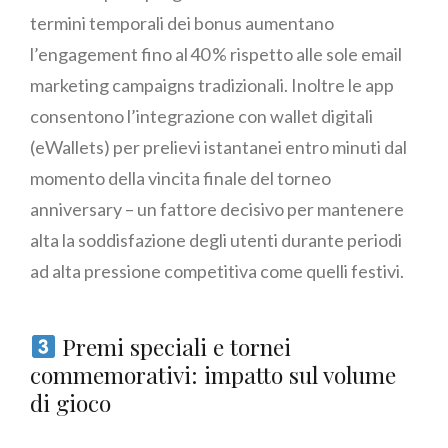
termini temporali dei bonus aumentano
l’engagement fino al 40 % rispetto alle sole email
marketing campaigns tradizionali. Inoltre le app
consentono l’integrazione con wallet digitali
(eWallets) per prelievi istantanei entro minuti dal
momento della vincita finale del torneo
anniversary – un fattore decisivo per mantenere
alta la soddisfazione degli utenti durante periodi
ad alta pressione competitiva come quelli festivi.
Premi speciali e tornei
commemorativi: impatto sul volume
di gioco