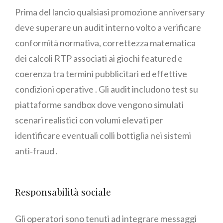
Prima del lancio qualsiasi promozione anniversary
deve superare un audit interno volto a verificare
conformità normativa, correttezza matematica
dei calcoli RTP associati ai giochi featured e
coerenza tra termini pubblicitari ed effettive
condizioni operative . Gli audit includono test su
piattaforme sandbox dove vengono simulati
scenari real­istici con volumi elevati per
identificare eventuali colli bottiglia nei sistemi
anti‑fraud .
Responsabilità sociale
Gli operatori sono tenuti ad integrare messaggi