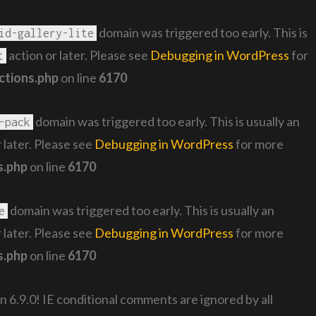
domain was triggered too early. This is
id-gallery-lite
action or later. Please see
Debugging in WordPress
for
t
ctions.php
on line
6170
domain was triggered too early. This is usually an
-pack
 later. Please see
Debugging in WordPress
for more
s.php
on line
6170
domain was triggered too early. This is usually an
e
 later. Please see
Debugging in WordPress
for more
s.php
on line
6170
n 6.9.0! IE conditional comments are ignored by all