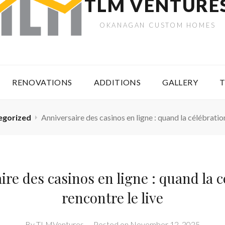
TLM VENTURE
OKANAGAN CUSTOM HOMES
RENOVATIONS
ADDITIONS
GALLERY
T
egorized
Anniversaire des casinos en ligne : quand la célébration
ire des casinos en ligne : quand la c
rencontre le live
By
TLMVentures
–
Posted on
November 12, 2025