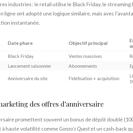
 industries : le retail utilise le Black Friday, le streaming
en ligne ont adopté une logique similaire, mais avec l’ava
action instantanée.
E
Date phare
Objectif principal
œ
Black Friday
Ventes massives
R
Lancement saisonnier
Abonnements
E
L
Anniversaire du site
Fidélisation + acquisition
1
arketing des offres d’anniversaire
saire promettent souvent un bonus de dépôt doublé (100 
ot à haute volatilité comme
Gonzo’s Quest
et un cash‑back qu