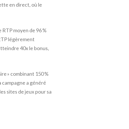
te en direct, où le
 le RTP moyen de 96 %
un RTP légèrement
atteindre 40x le bonus,
aire » combinant 150 %
 La campagne a généré
es sites de jeux pour sa