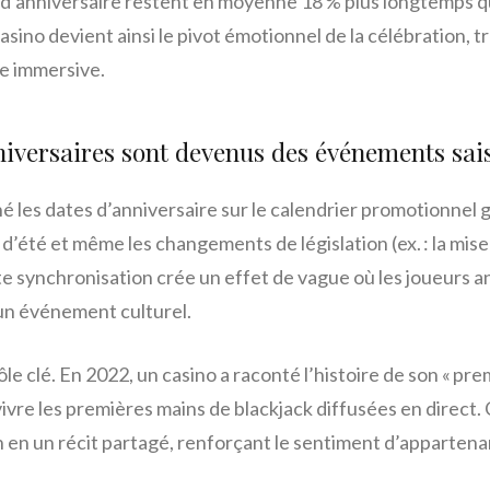
’anniversaire restent en moyenne 18 % plus longtemps q
 casino devient ainsi le pivot émotionnel de la célébration,
e immersive.
nniversaires sont devenus des événements sa
é les dates d’anniversaire sur le calendrier promotionnel g
d’été et même les changements de législation (ex. : la mise 
te synchronisation crée un effet de vague où les joueurs a
un événement culturel.
ôle clé. En 2022, un casino a raconté l’histoire de son « prem
evivre les premières mains de blackjack diffusées en direct.
 en un récit partagé, renforçant le sentiment d’appartena