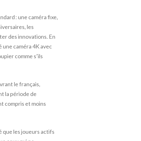
andard : une caméra fixe,
versaires, les
ter des innovations. En
yé une caméra 4K avec
oupier comme s’ils
rant le français,
nt la période de
ent compris et moins
 que les joueurs actifs