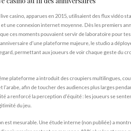
ive casino au fil des anniversaires
live casino, apparues en 2015, utilisaient des flux vidéo st
et une connexion internet moyenne. Dès les premiers anni
que ces moments pouvaient servir de laboratoire pour tes
 anniversaire d’une plateforme majeure, le studio a déplo
regard, permettant aux joueurs de voir chaque geste du cr
ême plateforme a introduit des croupiers multilingues, couv
et l’arabe, afin de toucher des audiences plus larges penda
té a renforcé la perception d’équité : les joueurs se sent
gitimité du jeu.
tion est mesurable. Une étude interne (non publiée) a montré