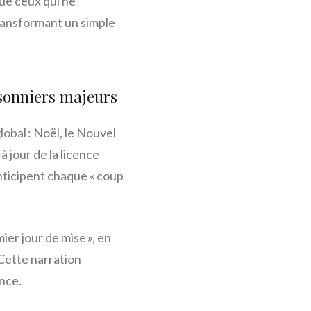
ue ceux qui ne
 transformant un simple
isonniers majeurs
lobal : Noël, le Nouvel
à jour de la licence
nticipent chaque « coup
ier jour de mise », en
 Cette narration
nce.