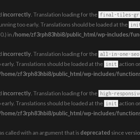
ed
incorrectly
. Translation loading for the
final-tiles-gr
running too early. Translations should be loaded at the
ini
0.) in
/home/zf3rph83hbi8/public_html/wp-includes/fun
ed
incorrectly
. Translation loading for the
all-in-one-seo
 early. Translations should be loaded at the
action or
init
/home/zf3rph83hbi8/public_html/wp-includes/function
ed
incorrectly
. Translation loading for the
high-responsiv
 early. Translations should be loaded at the
action or
init
/home/zf3rph83hbi8/public_html/wp-includes/function
 called with an argument that is
deprecated
since versio