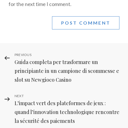
for the next time I comment.
Post
Previous
PREVIOUS
Guida completa per trasformare un
Post
navigation
principiante in un campione di scommesse e
slot su Newgioco Casino
Next
NEXT
L’impact vert des plateformes de jeux :
Post
quand l’innovation technologique rencontre
la sécurité des paiements