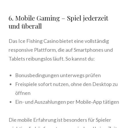
6. Mobile Gaming – Spiel jederzeit
und überall
Das Ice Fishing Casino bietet eine vollständig
responsive Plattform, die auf Smartphones und
Tablets reibungslos läuft. So kannst du:
Bonusbedingungen unterwegs prüfen
Freispiele sofort nutzen, ohne den Desktop zu
öffnen
Ein- und Auszahlungen per Mobile‑App tätigen
Die mobile Erfahrung ist besonders für Spieler