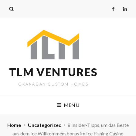
Facebook
Linked
TLM VENTURES
OKANAGAN CUSTOM HOMES
MENU
Home
Uncategorized
8 Insider‑Tipps, um das Beste
aus dem Ice Willkommensbonus im Ice Fishing Casino