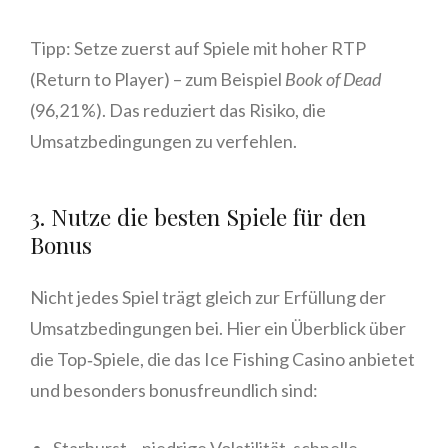
Tipp: Setze zuerst auf Spiele mit hoher RTP
(Return to Player) – zum Beispiel
Book of Dead
(96,21 %). Das reduziert das Risiko, die
Umsatzbedingungen zu verfehlen.
3. Nutze die besten Spiele für den
Bonus
Nicht jedes Spiel trägt gleich zur Erfüllung der
Umsatzbedingungen bei. Hier ein Überblick über
die Top‑Spiele, die das Ice Fishing Casino anbietet
und besonders bonusfreundlich sind:
Starburst – niedrige Volatilität, schnelle