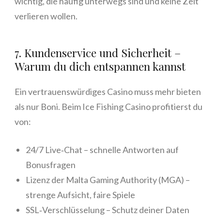
wichtig, die häufig unterwegs sind und keine Zeit
verlieren wollen.
7. Kundenservice und Sicherheit –
Warum du dich entspannen kannst
Ein vertrauenswürdiges Casino muss mehr bieten
als nur Boni. Beim Ice Fishing Casino profitierst du
von:
24/7 Live‑Chat – schnelle Antworten auf
Bonusfragen
Lizenz der Malta Gaming Authority (MGA) –
strenge Aufsicht, faire Spiele
SSL‑Verschlüsselung – Schutz deiner Daten