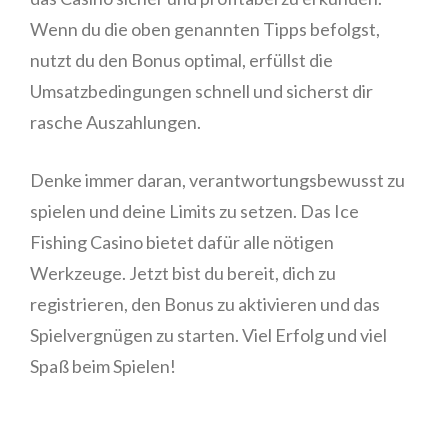
Wenn du die oben genannten Tipps befolgst,
nutzt du den Bonus optimal, erfüllst die
Umsatzbedingungen schnell und sicherst dir
rasche Auszahlungen.
Denke immer daran, verantwortungsbewusst zu
spielen und deine Limits zu setzen. Das Ice
Fishing Casino bietet dafür alle nötigen
Werkzeuge. Jetzt bist du bereit, dich zu
registrieren, den Bonus zu aktivieren und das
Spielvergnügen zu starten. Viel Erfolg und viel
Spaß beim Spielen!