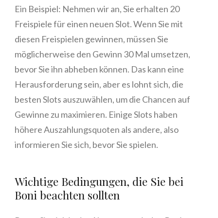
Ein Beispiel: Nehmen wir an, Sie erhalten 20
Freispiele für einen neuen Slot. Wenn Sie mit
diesen Freispielen gewinnen, müssen Sie
möglicherweise den Gewinn 30 Mal umsetzen,
bevor Sie ihn abheben können. Das kann eine
Herausforderung sein, aber es lohnt sich, die
besten Slots auszuwählen, um die Chancen auf
Gewinne zu maximieren. Einige Slots haben
höhere Auszahlungsquoten als andere, also
informieren Sie sich, bevor Sie spielen.
Wichtige Bedingungen, die Sie bei
Boni beachten sollten