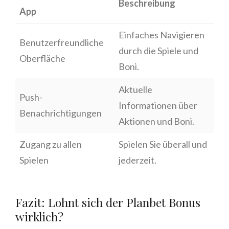
Beschreibung
App
Einfaches Navigieren
Benutzerfreundliche
durch die Spiele und
Oberfläche
Boni.
Aktuelle
Push-
Informationen über
Benachrichtigungen
Aktionen und Boni.
Zugang zu allen
Spielen Sie überall und
Spielen
jederzeit.
Fazit: Lohnt sich der Planbet Bonus
wirklich?