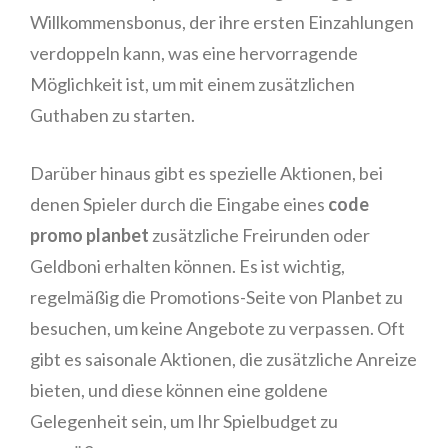
Willkommensbonus, der ihre ersten Einzahlungen
verdoppeln kann, was eine hervorragende
Möglichkeit ist, um mit einem zusätzlichen
Guthaben zu starten.
Darüber hinaus gibt es spezielle Aktionen, bei
denen Spieler durch die Eingabe eines
code
promo planbet
zusätzliche Freirunden oder
Geldboni erhalten können. Es ist wichtig,
regelmäßig die Promotions-Seite von Planbet zu
besuchen, um keine Angebote zu verpassen. Oft
gibt es saisonale Aktionen, die zusätzliche Anreize
bieten, und diese können eine goldene
Gelegenheit sein, um Ihr Spielbudget zu